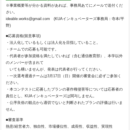
※事業概要等が分かる資料があれば、事務局あてにメールで送付くだ
さい。
ideable.works@gmail.com (KUAインキュベーターズ事務局：寺本/平
野)
■応募資格(留意事項)
・法人化しているもしくは法人化を目指していること。
・チームでの応募も可能です。
・代表者が参加資格を満たしていれば（含む通信教育部）、本学以外
のメンバーが含まれて
いても構いませんが、発表は代表者が行ってください。
・一次選考通過チームは3月17日（日）開催の審査会に必ずご参加く
ださい。
・本コンテストに応募したプランの著作権侵害等については応募者の
責任とし、KUAインキュベーターズは関与しません。
・公序良俗の観点から適切でないと判断されたプランの評価は行いま
せん。
■審査基準
熱意/経営者力、独自性、市場優位性、成長性、収益性、実現性