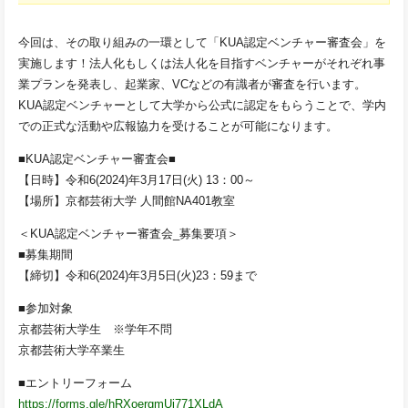
今回は、その取り組みの一環として「KUA認定ベンチャー審査会」を
実施します！法人化もしくは法人化を目指すベンチャーがそれぞれ事
業プランを発表し、起業家、VCなどの有識者が審査を行います。
KUA認定ベンチャーとして大学から公式に認定をもらうことで、学内
での正式な活動や広報協力を受けることが可能になります。
■KUA認定ベンチャー審査会■
【日時】令和6(2024)年3月17日(火) 13：00～
【場所】京都芸術大学 人間館NA401教室
＜KUA認定ベンチャー審査会_募集要項＞
■募集期間
【締切】令和6(2024)年3月5日(火)23：59まで
■参加対象
京都芸術大学生 ※学年不問
京都芸術大学卒業生
■エントリーフォーム
https://forms.gle/hRXoergmUi771XLdA