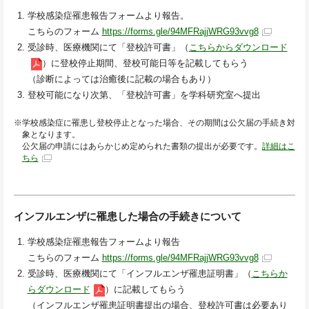
学校感染症罹患報告フォームより報告。
こちらのフォーム
https://forms.gle/94MFRajjWRG93vvg8
受診時、医療機関にて「登校許可書」（
こちらからダウンロード
）に登校停止期間、登校可能日等を記載してもらう
（診断によっては治癒後に記載の場合もあり）
登校可能になり次第、「登校許可書」を学科研究室へ提出
※学校感染症に罹患し登校停止となった場合、その期間は公欠届の手続き対
象となります。
公欠届の申請にはあらかじめ定められた書類の提出が必要です。
詳細はこ
ちら
インフルエンザに罹患した場合の手続きについて
学校感染症罹患報告フォームより報告
こちらのフォーム
https://forms.gle/94MFRajjWRG93vvg8
受診時、医療機関にて「インフルエンザ罹患証明書」（
こちらか
らダウンロード
）に記載してもらう
（インフルエンザ罹患証明書提出の場合、登校許可書は必要あり