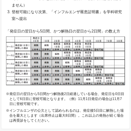
ません）
登校可能になり次第、「インフルエンザ罹患証明書」を学科研究
室へ提出
「発症日の翌日から5日間、かつ解熱日の翌日から2日間」の数え方
※発症日の翌日から5日間かつ解熱後2日経過している場合、発症日を0日目
として6日目に登校可能となります。（例）11月1日発症の場合は11月7
日に登校可能です。
※インフルエンザの公欠として認められるのは、発症後5日目に解熱した場
合を最大とします（出席停止は最大8日間）。これ以上の発熱が続く場合
は再受診をしてください。