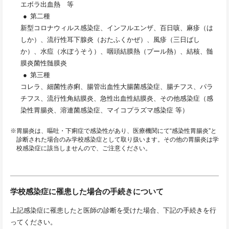
エボラ出血熱 等
第二種
新型コロナウィルス感染症、インフルエンザ、百日咳、麻疹（は
しか）、流行性耳下腺炎（おたふくかぜ）、風疹（三日ばし
か）、水痘（水ぼうそう）、咽頭結膜熱（プール熱）、結核、髄
膜炎菌性髄膜炎
第三種
コレラ、細菌性赤痢、腸管出血性大腸菌感染症、腸チフス、パラ
チフス、流行性角結膜炎、急性出血性結膜炎、その他感染症（感
染性胃腸炎、溶連菌感染症、マイコプラズマ感染症 等）
※胃腸炎は、嘔吐・下痢症で感染性があり、医療機関にて“感染性胃腸炎”と
診断された場合のみ学校感染症として取り扱います。その他の胃腸炎は学
校感染症に該当しませんので、ご注意ください。
学校感染症に罹患した場合の手続きについて
上記感染症に罹患したと医師の診断を受けた場合、下記の手続きを行
ってください。