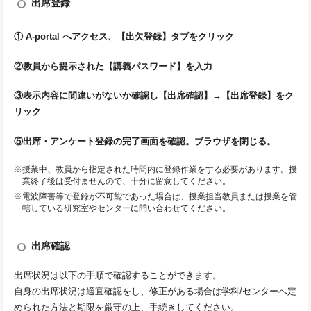
出席登録
①
A-portal
へアクセス、【出欠登録】タブをクリック
②教員から提示された【講義パスワード】を入力
③表示内容に間違いがないか確認し【出席確認】→【出席登録】をク
リック
⑤出席・アンケート登録の完了画面を確認。ブラウザを閉じる。
※授業中、教員から指定された時間内に登録作業をする必要があります。授
業終了後は受付ませんので、十分に留意してください。
※電波障害等で登録が不可能であった場合は、授業担当教員または授業を管
轄している研究室やセンターに問い合わせてください。
出席確認
出席状況は以下の手順で確認することができます。
自身の出席状況は適宜確認をし、修正がある場合は学科/センターへ定
められた方法と期限を厳守の上、手続きしてください。