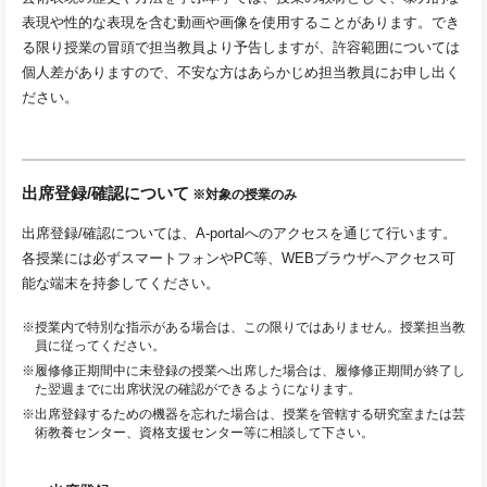
表現や性的な表現を含む動画や画像を使用することがあります。でき
る限り授業の冒頭で担当教員より予告しますが、許容範囲については
個人差がありますので、不安な方はあらかじめ担当教員にお申し出く
ださい。
出席登録/確認について
※対象の授業のみ
出席登録/確認については、A-portalへのアクセスを通じて行います。
各授業には必ずスマートフォンやPC等、WEBブラウザへアクセス可
能な端末を持参してください。
※授業内で特別な指示がある場合は、この限りではありません。授業担当教
員に従ってください。
※履修修正期間中に未登録の授業へ出席した場合は、履修修正期間が終了し
た翌週までに出席状況の確認ができるようになります。
※出席登録するための機器を忘れた場合は、授業を管轄する研究室または芸
術教養センター、資格支援センター等に相談して下さい。