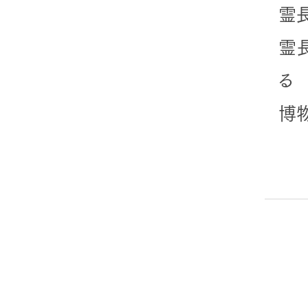
霊
霊
る
博