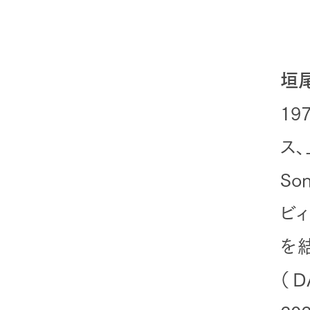
垣尾
1
ス
S
ビィ
を
（D