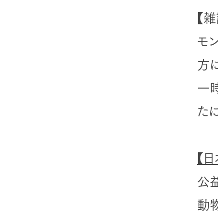
【雑
モ
方
一
た
【
公
動