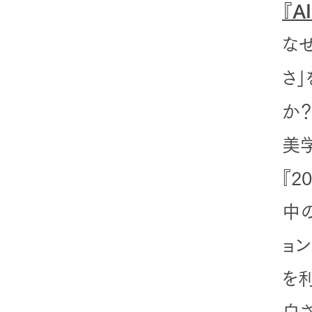
『
な
さ
か
美
『2
中
ョ
を
白さ