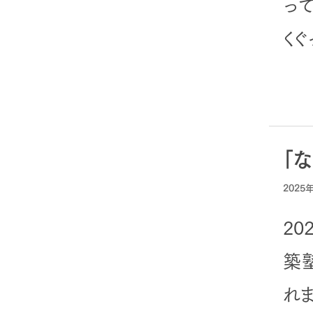
っ
く
「
2025
2
築
れ