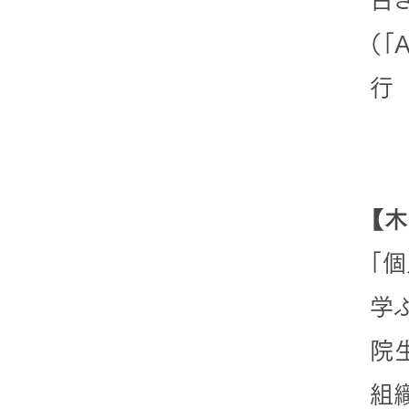
（「
【
「
学
院
組