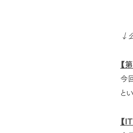
↓
【
今
と
【I