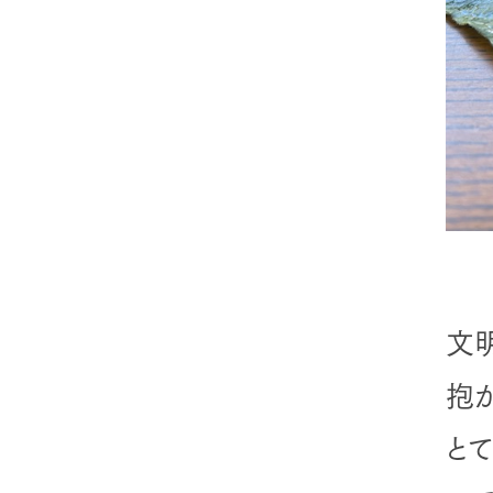
文
抱
と