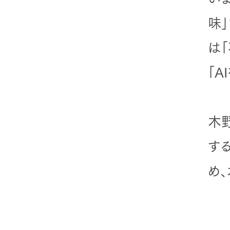
味
は
「A
木
す
め、