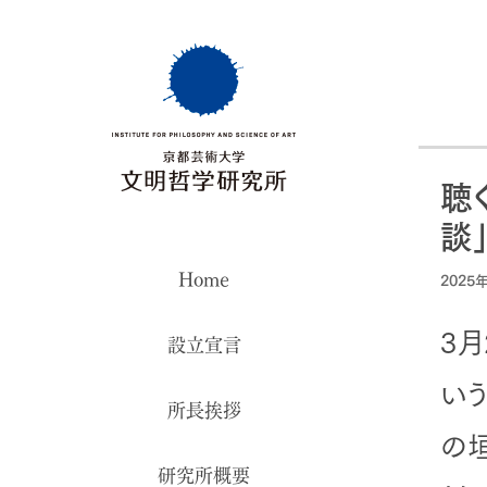
聴
談」
Home
2025
3
設立宣言
い
所長挨拶
の
研究所概要