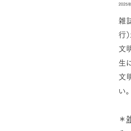
2025
雑
行
文
生
文
い。
＊