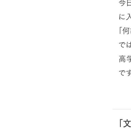
今
に
「
で
高
です
「