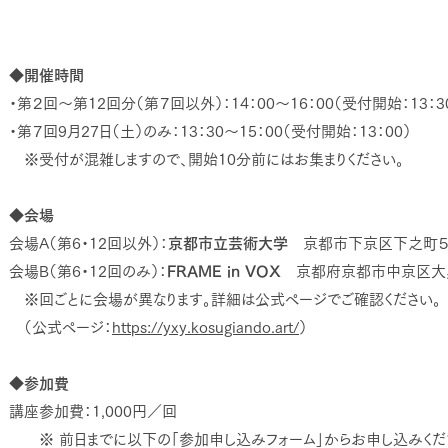
◆開催時間
・第２回～第12回分（第７回以外）：14：00〜16：00（受付開始：13：3
・第７回9月27日（土）のみ：13：30〜15：00（受付開始：13：00）
※受付が混雑しますので、開始10分前にはお集まりください。
◆会場
会場A（第6・12回以外）：
京都市立芸術大学
京都市下京区下之町５
会場B（第6・12回のみ）：
FRAME in VOX
京都府京都市中京区大黒
※回ごとに会場が異なります。詳細は公式ページでご確認ください。
（公式ページ：
https://yxy.kosugiando.art/
）
◆参加費
講座参加費：1,000円／回
※ 前日までに以下の「参加申し込みフォーム」からお申し込みくだ