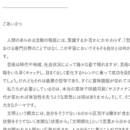
―――――――――――――――
ごあいさつ
人間のあらゆる活動の根底には、意識するか否かにかかわらず、「哲
おける専門分野のことではなく、この宇宙においてそもそも自分とは何
す。
芸術は時代や地域、社会状況によって様々な姿で現れますが、芸術の
報をいち早くキャッチし、目まぐるしく変化するトレンドに乗って成功を目
でしょう。けれどもそれは最悪の哲学であり、すぐに賞味期限が切れてゴ
私たちが必要としているのは、本当の意味で持続可能（サステイナブ
代が変われば有効性を失うような思想には用はありません。そして、そ
大きなテーマです。
文明という概念には、自分をそうでないものから区別する働きが含ま
状態をそうでない（未開な）状態から。「文明開化」という言葉から分かる
森が開かれると明るい広場が生まれ、人々がそこに集うことができます