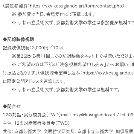
（講座参加費：https://yxy.kosugiando.art/form/contact.php）
※ 参加費は当日、会場受付にて頂戴します。
※ 京都市立芸術大学、
京都芸術大学の学生は参加費が無料
で
◆記録映像視聴
記録映像視聴：3,000円／10回
※第2回から第11回までの記録映像をネット上で視聴いただけま
※ ご希望の方は下記の「映像視聴希望申し込み」からお願いしま
行振込となります。（像視聴希望申し込み：https://yxy.kosugiando.ar
に限定公開アドレスを連絡します。
※ 京都市立芸術大学、
京都芸術大学の学生は無料
です。
◆問合せ
12の対話・実行委員会（TWD）mail: mxy@kosugiando.art / tel: 0
主催：12の対話実行委員会（TWD）
共催：京都芸術大学 文明哲学研究所、京都市立芸術大学 加須屋