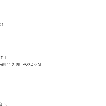
0）
７-１
町44 河原町VOXビル 3F
さい。