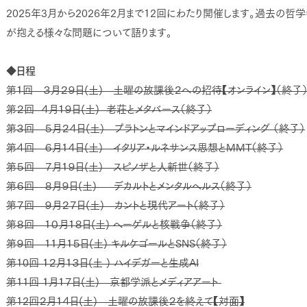
2025年3月から2026年2月まで12回にわたり開催します。過去の
が抱える様々な問題について語ります。
◆日程
第１回 ３月２９日(土) 土曜の放課後２への招待【オンライン】（終
第２回 ４月１９日(土) 老荘とメタバース（終了）
第３回 ５月２４日(土) プラトンとマインドアップローディング （終了）
第４回 ６月１４日(土) イタリア・ルネサンス思想とMMT（終了）
第５回 ７月１９日(土) スピノザと人新世（終了）
第６回 ８月９日(土) デカルトとメンタルヘルス（終了）
第７回 ９月２７日(土) カントと現代アート（終了）
第８回 １０月１８日(土) ヘーゲルと核戦争（終了）
第９回 １１月１５日(土) キルケゴールとSNS（終了）
第10回 １２月１３日(土 ) ハイデガーと生成AI
第11回 １月１７日(土) 京都学派とメディアアート
第12回２月１４日(土) 土曜の放課後２を終えて【対面】