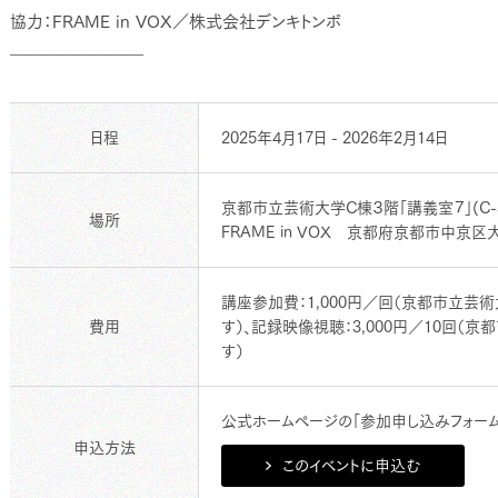
協力：FRAME in VOX／株式会社デンキトンボ
————————
日程
2025年4月17日 - 2026年2月14日
京都市立芸術大学C棟３階「講義室７」(C-
場所
FRAME in VOX 京都府京都市中京区大
講座参加費：1,000円／回（京都市立
費用
す）、記録映像視聴：3,000円／10回
す）
公式ホームページの「参加申し込みフォーム
申込方法
このイベントに申込む