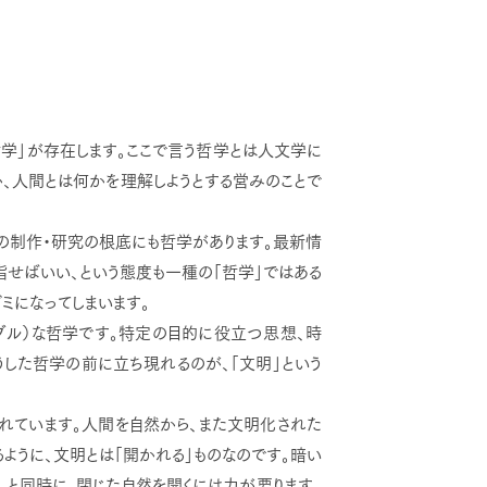
学」が存在します。ここで言う哲学とは人文学に
か、人間とは何かを理解しようとする営みのことで
制作・研究の根底にも哲学があります。最新情
指せばいい、という態度も一種の「哲学」ではある
ミになってしまいます。
ル）な哲学です。特定の目的に役立つ思想、時
うした哲学の前に立ち現れるのが、「文明」という
れています。人間を自然から、また文明化された
ように、文明とは「開かれる」ものなのです。暗い
。と同時に、閉じた自然を開くには力が要ります。