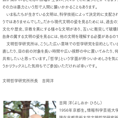
その力は暴力という形で人間に襲いかかることもあります。
いま私たちが生きている文明は、科学技術によって決定的に支配され
うではありませんでした。だから現代文明の姿を見るためには、過去の
文化や歴史、宗教を異にする様々な文明があり、互いに衝突して破壊的
自身の属する文明の姿を見るには、他の文明を理解する必要があるの
文明哲学研究所は、こうした広い意味での哲学研究を目的としていま
直したり、目の前の対象を長い時間や広い視野の中に置いてみたり、何
共有したいと思っています。「哲学」という字面が持ついかめしさを気
うかリラックスした気持ちでご参加いただければ幸いです。
文明哲学研究所所長 吉岡洋
吉岡 洋（よしおか ひろし）
1956年京都生。情報科学芸術大学
現在京都芸術大学文明哲学研究所