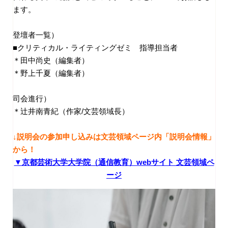
ます。
登壇者一覧）
■クリティカル・ライティングゼミ 指導担当者
＊田中尚史（編集者）
＊野上千夏（編集者）
司会進行）
＊辻井南青紀（作家/文芸領域長）
↓説明会の参加申し込みは文芸領域ページ内「説明会情報」
から！
▼京都芸術大学大学院（通信教育）webサイト 文芸領域ペ
ージ