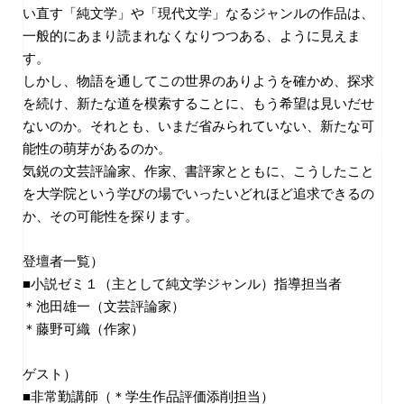
い直す「純文学」や「現代文学」なるジャンルの作品は、
一般的にあまり読まれなくなりつつある、ように見えま
す。
しかし、物語を通してこの世界のありようを確かめ、探求
を続け、新たな道を模索することに、もう希望は見いだせ
ないのか。それとも、いまだ省みられていない、新たな可
能性の萌芽があるのか。
気鋭の文芸評論家、作家、書評家とともに、こうしたこと
を大学院という学びの場でいったいどれほど追求できるの
か、その可能性を探ります。
登壇者一覧）
■小説ゼミ１（主として純文学ジャンル）指導担当者
＊池田雄一（文芸評論家）
＊藤野可織（作家）
ゲスト）
■非常勤講師（＊学生作品評価添削担当）