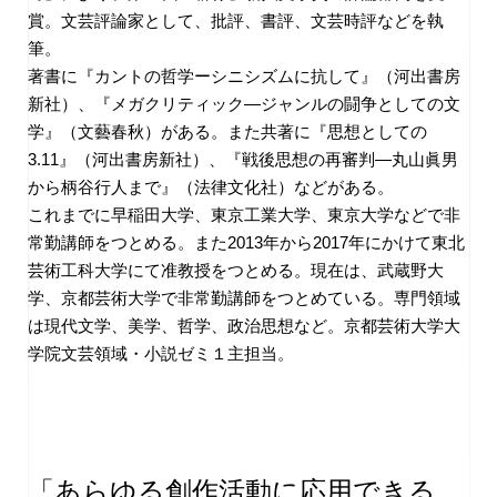
賞。文芸評論家として、批評、書評、文芸時評などを執
筆。
著書に『カントの哲学ーシニシズムに抗して』（河出書房
新社）、『メガクリティック―ジャンルの闘争としての文
学』（文藝春秋）がある。また共著に『思想としての
3.11』（河出書房新社）、『戦後思想の再審判―丸山眞男
から柄谷行人まで』（法律文化社）などがある。
これまでに早稲田大学、東京工業大学、東京大学などで非
常勤講師をつとめる。また2013年から2017年にかけて東北
芸術工科大学にて准教授をつとめる。現在は、武蔵野大
学、京都芸術大学で非常勤講師をつとめている。専門領域
は現代文学、美学、哲学、政治思想など。京都芸術大学大
学院文芸領域・小説ゼミ１主担当。
「あらゆる創作活動に応用できる、