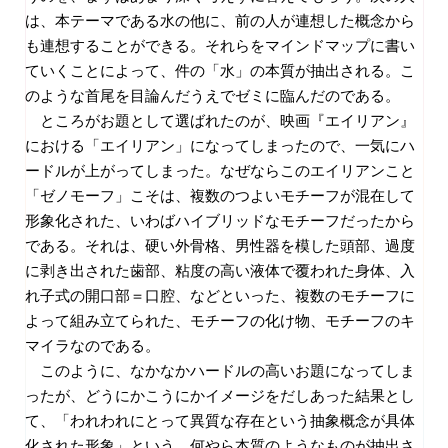
は、本テーマである水の他に、前の人が連想した概念から
も連想することができる。それらをマインドマップに書い
ていくことによって、件の「水」の本質が抽出される。こ
のような首尾を目論んだうえでゼミに臨んだのである。
ところがお題として選ばれたのが、映画『エイリアン』
における「エイリアン」になってしまったので、一気にハ
ードルが上がってしまった。なぜならこのエイリアンこと
「ゼノモーフ」こそは、複数のつよいモチーフが混在して
形象化された、いわばハイブリッドなモチーフだったから
である。それは、硬い外骨格、男性器を模した頭部、過度
に剥き出された歯部、粘度の高い液体で覆われた身体、入
れ子式の開口部＝口腔、などといった、複数のモチーフに
よって組み立てられた、モチーフの化け物、モチーフのキ
マイラなのである。
このように、なかなかハードルの高いお題になってしま
ったが、どうにかこうにかイメージをだしあった結果とし
て、「われわれにとって異質な存在という抽象概念が具体
化された形象」という、何やら本質のようなものが抽出さ