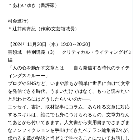
＊あわいゆき（書評家）
司会進行）
＊辻井南青紀（作家/文芸領域長）
【2024年11月20日（水）19:00～20:30】
芸領域 特別講義（3） クリティカル・ライティングゼミ
編
「人の心を動かす文章とは――自ら発信する時代のライテ
ィングスキルーー」
ブログやSNSなど、いまや誰もが簡単に世界に向けて文章
を発信できる時代。うまいだけではなく、もっと読みたい
と思わせるにはどうしたらいいのか──。
エッセイ、書評、取材記事にコラム、あらゆる文章に対応
するスキルは、誰にでも身につけられるもの。文章力なん
てあとから付いてきます。人文書から実用書までさまざま
なノンフィクションを手掛けてきたベテラン編集者2名が、
伝わる文章の秘訣と当ゼミで学べることについてお話しし