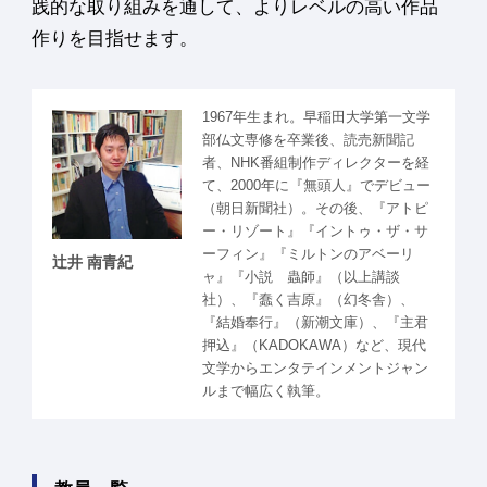
践的な取り組みを通して、よりレベルの高い作品
作りを目指せます。
1967年生まれ。早稲田大学第一文学
部仏文専修を卒業後、読売新聞記
者、NHK番組制作ディレクターを経
て、2000年に『無頭人』でデビュー
（朝日新聞社）。その後、『アトピ
ー・リゾート』『イントゥ・ザ・サ
ーフィン』『ミルトンのアベーリ
辻井 南青紀
ャ』『小説 蟲師』（以上講談
社）、『蠢く吉原』（幻冬舎）、
『結婚奉行』（新潮文庫）、『主君
押込』（KADOKAWA）など、現代
文学からエンタテインメントジャン
ルまで幅広く執筆。