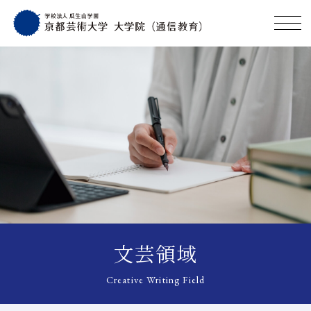
文芸領域
Creative Writing Field