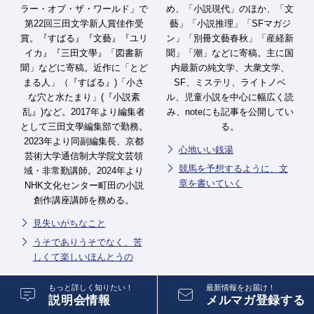
ラー・オブ・ザ・ワールド」で
め、「小説現代」のほか、「文
第22回三田文学新人賞佳作受
藝」「小説推理」「SFマガジ
賞。『すばる』『文藝』『ユリ
ン」「別冊文藝春秋」「産経新
イカ』『三田文學』「図書新
聞」「潮」などに寄稿。主に国
聞」などに寄稿。近作に「とど
内最新の純文学、大衆文学、
まる人」（『すばる』)「小さ
SF、ミステリ、ライトノベ
な穴と水たまり」(『小説紊
ル、児童小説を中心に幅広く読
乱』)など。2017年より編集者
み、noteにも記事を公開してい
として三田文學編集部で勤務。
る。
2023年より同副編集長、京都
心地いい銭湯
芸術大学通信制大学院文芸領
競馬を予想するように、文
域・非常勤講師。2024年より
章を書いていく
NHK文化センター町田の小説
創作講座講師を務める。
見失いがちなこと
うそでありうそでなく、苦
しくて楽しいほんとうの
もっと詳しく知りたい！
最新情報をお届け！
説明会情報
メルマガ登録する
佐藤 述人
久村 亮介