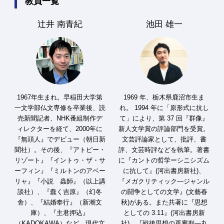
教員一覧
辻井 南青紀
池田 雄一
1967年生まれ。早稲田大学第
1969 年、栃木県鹿沼市生ま
一文学部仏文専修を卒業後、読
れ。 1994 年に「原形式に抗し
売新聞記者、NHK番組制作デ
て」により、第 37 回『群像』
ィレクターを経て、2000年に
新人文学賞の評論部門を受賞。
『無頭人』でデビュー（朝日新
文芸評論家として、批評、書
聞社）。その後、『アトピー・
評、文芸時評などを執筆。著書
リゾート』『イントゥ・ザ・サ
に『カントの哲学ーシニシズム
ーフィン』『ミルトンのアベー
に抗して』(河出書房新社)、
リャ』『小説 蟲師』（以上講
『メガクリティック―ジャンル
談社）、『蠢く吉原』（幻冬
の闘争としての文学』(文藝春
舎）、『結婚奉行』（新潮文
秋)がある。また共著に『思想
庫）、『主君押込』
としての 3.11』(河出書房新
（KADOKAWA）など、現代文
社)、『戦後思想の再審判―丸