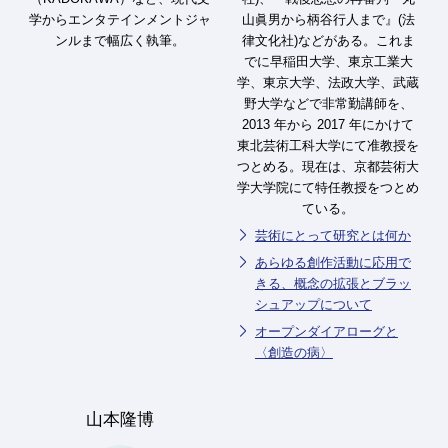
学からエンタテインメントジャ
山眞男から柄谷行人まで』(法
ンルまで幅広く執筆。
律文化社)などがある。これま
でに早稲田大学、東京工業大
学、東京大学、法政大学、武蔵
野大学などで非常勤講師を、
2013 年から 2017 年にかけて
東北芸術工科大学にて准教授を
つとめる。現在は、京都芸術大
学大学院にて特任教授をつとめ
ている。
芸術にとって研究とは何か
あらゆる創作活動に応用で
きる、概念の拡張とブラッ
シュアップについて
オープンダイアローグと
〈創造の病〉
山本隆博