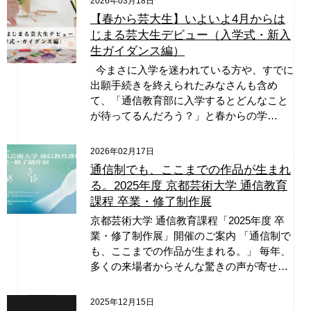
2026年03月18日
【春から芸大生】いよいよ4月からは
じまる芸大生デビュー（入学式・新入
生ガイダンス編）
今まさに入学を迷われている方や、すでに
出願手続きを終えられたみなさんも含め
て、「通信教育部に入学するとどんなこと
が待ってるんだろう？」と春からの学…
2026年02月17日
通信制でも、ここまでの作品が生まれ
る。2025年度 京都芸術大学 通信教育
課程 卒業・修了制作展
京都芸術大学 通信教育課程「2025年度 卒
業・修了制作展」開催のご案内 「通信制で
も、ここまでの作品が生まれる。」 毎年、
多くの来場者からそんな驚きの声が寄せ…
2025年12月15日