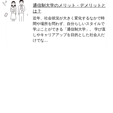
通信制大学のメリット・デメリットと
は？
近年、社会状況が大きく変化するなかで時
間や場所を問わず、自分らしいスタイルで
学ぶことができる「通信制大学」。 学び直
しやキャリアアップを目的とした社会人だ
けでな…
2025年12月05日
【卒業生の声】入学前の悩みや決め手
／入学後のギャップは？卒業生のリア
ルな声をご紹介
こんにちは。通信教育部 アドミッション・
オフィスです。 12月13日（土）から開催す
る「コース別入学説明会」では、各コース
の卒業生・在学生の方々に、入学前後の”…
2025年11月16日