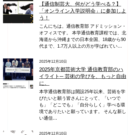
【通信制芸大、何がどう学べる？】
「オンライン入学説明会」に参加しよ
う！
こんにちは。通信教育部 アドミッション・
オフィスです。 本学通信教育課程では、北
海道から沖縄までの日本全国、18歳から90
代まで、1.7万人以上の方が学ばれてい…
2025年12月10日
2025年京都芸術大学 通信教育部のハ
イライト─ 芸術の学びを、もっと自由
に。
本学通信教育部は開設25年以来、芸術を学
びたいと願う皆さんにとって、「いつで
も」「どこでも」「自分らしく」学べる環
境でありたいと願っています。 そんな新し
い通信…
2025年12月10日