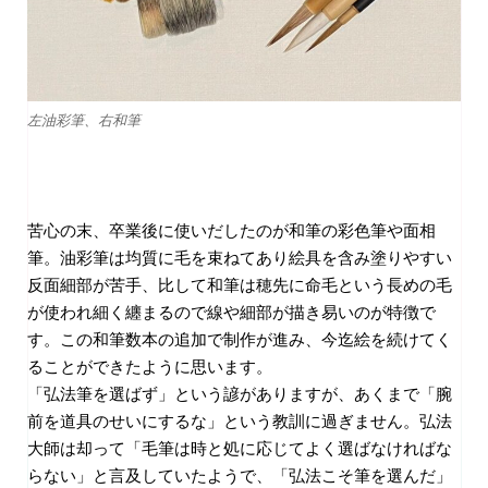
左油彩筆、右和筆
苦心の末、卒業後に使いだしたのが和筆の彩色筆や面相
筆。油彩筆は均質に毛を束ねてあり絵具を含み塗りやすい
反面細部が苦手、比して和筆は穂先に命毛という長めの毛
が使われ細く纏まるので線や細部が描き易いのが特徴で
す。この和筆数本の追加で制作が進み、今迄絵を続けてく
ることができたように思います。
「弘法筆を選ばず」という諺がありますが、あくまで「腕
前を道具のせいにするな」という教訓に過ぎません。弘法
大師は却って「毛筆は時と処に応じてよく選ばなければな
らない」と言及していたようで、「弘法こそ筆を選んだ」