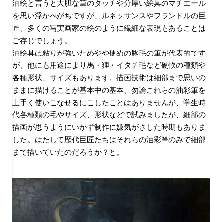
油絵と言うと大胆な筆のタッチや分厚い絵具のマチエール
を思い浮かべがちですが、ルネッサンスやフランドルの巨
匠、多くの写実画家の絵のように繊細な表現もあることは
ご存じでしょう。
油絵具は粘りが強いためやや硬めの豚毛の筆が代表的です
が、他にも用途により馬・狸・イタチ毛など硬軟の種類や
各種形状、サイズもあります。描画技術は細部まで思いの
ままに描けることが基本中の基本、勿論これらの油彩筆を
上手く使いこなせるにこしたことはありませんが、学生時
代各種類の毛やサイズ、形状などで試みましたが、細部の
描画が思うようにいかず制作に嫌気がさした時期もありま
した。はたして歴代巨匠たちはそれらの油彩筆のみで細部
まで描いていたのだろうか？と。