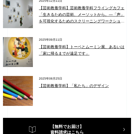
2025年12月11日
【芸術教養学科】芸術教養学科フライングカフェ
「生きるための芸術、メーソットから。―「声」
を可視化するためのスクリーニングワークショッ
プ編@ CAPS ワークルーム／京都芸術大学」レポ
ート
2025年09月11日
【芸術教養学科】トーベとムーミン展、あるいは
「家に帰るまでが遠足です」
2025年08月25日
【芸術教養学科】「私たち」のデザイン
【無料でお届け】
資料請求はこちら