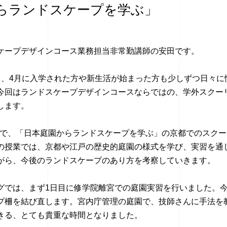
らランドスケープを学ぶ」
ケープデザインコース業務担当非常勤講師の安田です。
ち、
4
月に入学された方や新生活が始まった方も少しずつ日々に
今回はランドスケープデザインコースならではの、学外スクー
します。
で、「日本庭園からランドスケープを学ぶ」の京都でのスクー
の授業では、京都や江戸の歴史的庭園の様式を学び、実習を通
がら、今後のランドスケープのあり方を考察していきます。
グでは、まず
1
日目に修学院離宮での庭園実習を行いました。
プ柵を結び直します。宮内庁管理の庭園で、技師さんに手法を
きる、とても貴重な時間となりました。