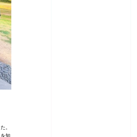
した。
史を知