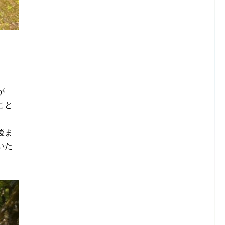
が
こと
後ま
いた