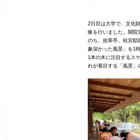
2日目は大学で、文化
修を行いました。閑院
のち、拾翠亭、桂宮邸
象深かった風景」を
1
1本の木に注目するス
れが着目する「風景」