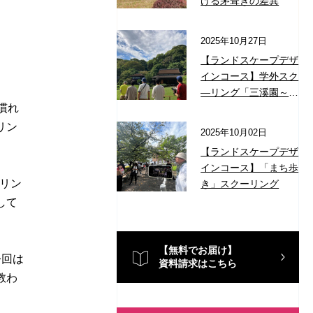
ける茅葺きの差異
2025年10月27日
【ランドスケープデザ
インコース】学外スク
―リング「三溪園～古
慣れ
建築と日本庭園」につ
いて学びました
リン
2025年10月02日
【ランドスケープデザ
インコース】「まち歩
リン
き」スクーリング
して
【無料でお届け】
今回は
資料請求はこちら
教わ