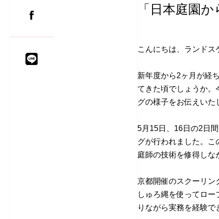
「日本庭園か
こんにちは、ランドス
新年度から
2
ヶ月が経
てきた頃でしょうか。
グの様子をお伝えいた
5月
15
日、
16
日の
2
日間
グが行われました。こ
庭師の技術を修得しな
京都開催のスクーリン
しゅろ縄を使ってロー
りながら実務を経験で