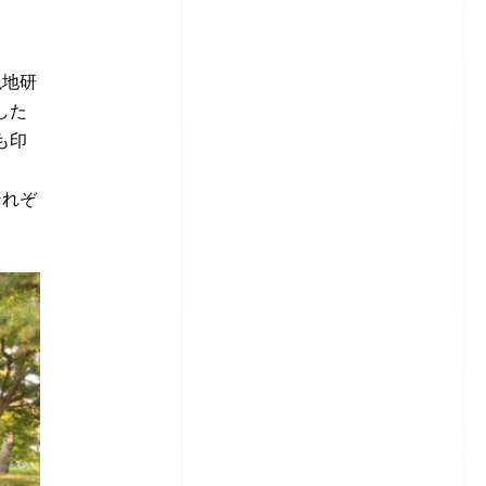
現地研
した
も印
それぞ