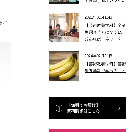
で参加するオンライン
入学説明会とは？
2021年01月15日
をご
【芸術教養学科】卒業
生紹介「とにかく15
分あれば、ネットをひ
らいて講義を1本」
2024年02月21日
【芸術教養学科】芸術
教養学科で学べること
【無料でお届け】
資料請求はこちら