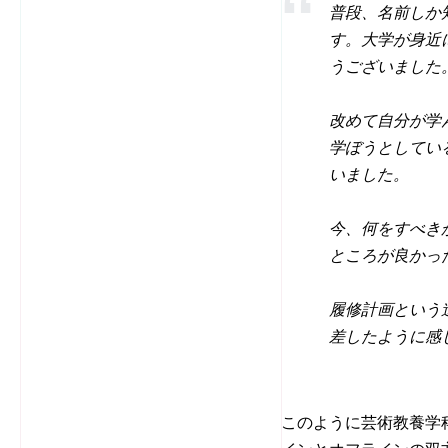
普段、名前しか
す。大学が身近
うございました
改めて自分が学
学ぼうとしてい
いました。
今、何をすべき
ところが良かっ
履修計画という
差したように感
このように芸術教養学