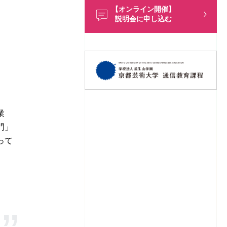
【オンライン開催】
説明会に申し込む
業
門」
って