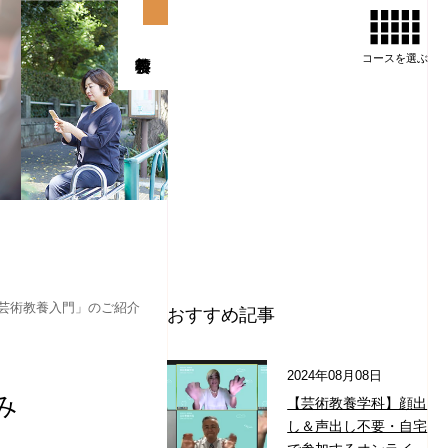
コースを
選ぶ
芸術教養入門」のご紹介
おすすめ記事
2024年08月08日
み
【芸術教養学科】顔出
し＆声出し不要・自宅