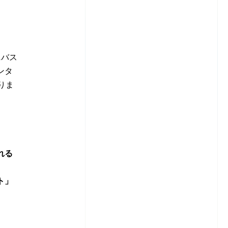
ニバス
ンタ
りま
れる
ト」