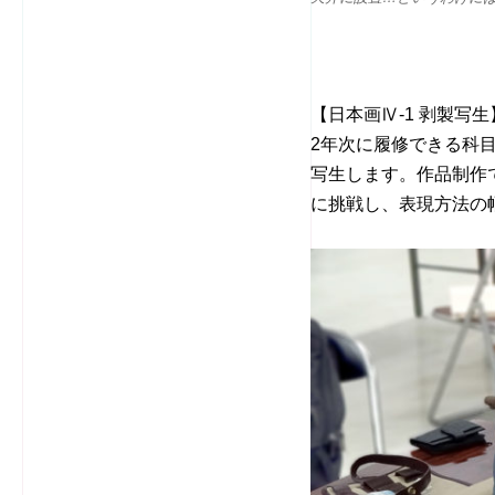
【日本画Ⅳ-1 剥製写生
2年次に履修できる科
写生します。作品制作
に挑戦し、表現方法の