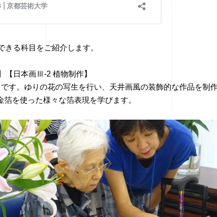
修できる科目をご紹介します。
】【日本画Ⅲ-2 植物制作】
目です。ゆりの花の写生を行い、天井画風の装飾的な作品を制
金箔を使った様々な箔表現を学びます。