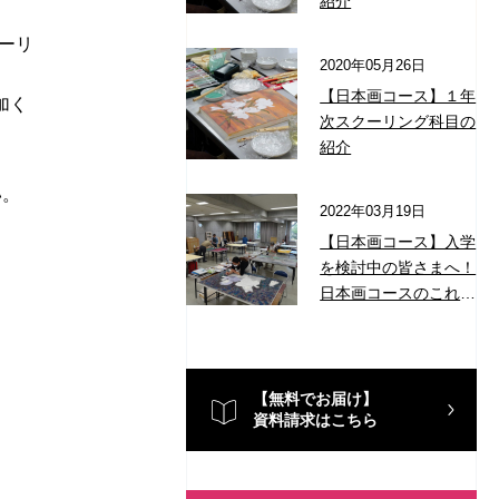
紹介
ーリ
2020年05月26日
【日本画コース】１年
加く
次スクーリング科目の
紹介
い。
2022年03月19日
【日本画コース】入学
を検討中の皆さまへ！
日本画コースのこれだ
けは読んでほしい記事
7選
【無料でお届け】
資料請求はこちら