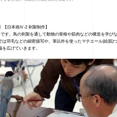
】【日本画Ⅳ-2 剥製制作】
目です。鳥の剥製を通して動物の骨格や筋肉などの構造を学び
では羽毛などの細密描写や、筆以外を使ったマチエール(絵肌)
幅を広げていきます。