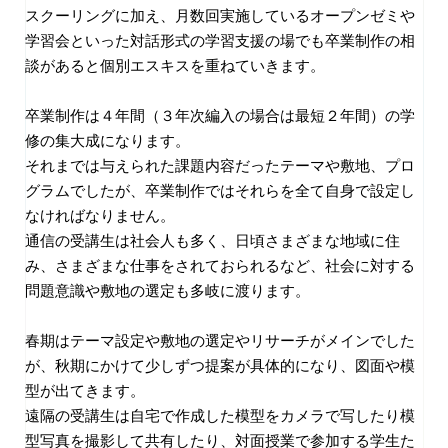
スクーリングに加え、月数回実施しているオープンゼミや
学習会といった対話形式の学習支援の場でも卒業制作の相
談があると個別エスキスを重ねていきます。
卒業制作は４年間（３年次編入の場合は最短２年間）の学
修の集大成になります。
それまでは与えられた課題内容だったテーマや敷地、プロ
グラムでしたが、卒業制作ではそれらを全て自身で設定し
なければなりません。
通信の受講生は社会人も多く、日頃さまざまな地域に住
み、さまざまな仕事をされておられるなど、社会に対する
問題意識や敷地の選定も多岐に渡ります。
春期はテーマ設定や敷地の選定やリサーチがメインでした
が、秋期にかけて少しずつ提案が具体的になり、図面や模
型が出てきます。
遠隔の受講生は自宅で作成した模型をカメラで写したり模
型写真を撮影して共有したり、対面授業で参加する学生た