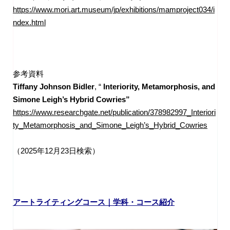
https://www.mori.art.museum/jp/exhibitions/mamproject034/i
ndex.html
参考資料
Tiffany Johnson Bidler
, “
Interiority, Metamorphosis, and
Simone Leigh’s Hybrid Cowries”
https://www.researchgate.net/publication/378982997_Interiori
ty_Metamorphosis_and_Simone_Leigh’s_Hybrid_Cowries
（2025年12月23日検索）
アートライティングコース｜学科・コース紹介