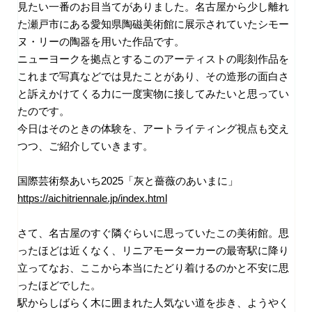
見たい一番のお目当てがありました。名古屋から少し離れ
た瀬戸市にある愛知県陶磁美術館に展示されていたシモー
ヌ・リーの陶器を用いた作品です。
ニューヨークを拠点とするこのアーティストの彫刻作品を
これまで写真などでは見たことがあり、その造形の面白さ
と訴えかけてくる力に一度実物に接してみたいと思ってい
たのです。
今日はそのときの体験を、アートライティング視点も交え
つつ、ご紹介していきます。
国際芸術祭あいち
2025
「灰と薔薇のあいまに」
https://aichitriennale.jp/index.html
さて、名古屋のすぐ隣ぐらいに思っていたこの美術館。思
ったほどは近くなく、リニアモーターカーの最寄駅に降り
立ってなお、ここから本当にたどり着けるのかと不安に思
ったほどでした。
駅からしばらく木に囲まれた人気ない道を歩き、ようやく