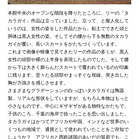
本館中央のオープンな階段を降りたところに、リーの「タ
カラガイ」作品は立っていました。立って、と擬人化して
いうのは、女性の姿をした作品だから。粘土でできた頭と
胴体は黒人女性の姿。そしてその腰から下を無数のタカラ
ガイが覆い、長いスカートをかたちづくっています。
これまで画像や映像で見てきたリーの作品の多くが、黒人
女性の頭部や裸の上半身を表現したものでした。そして腰
から下は大きく膨らんだスカートで覆われているのが印象
に残ります。堂々たる頭部やまっすぐな視線、突き出した
胸が力強さを感じさせます。
さまざまなグラデーションの白っぽいタカラガイは陶器
製。リアルな形状をしていますが、もちろん本物はもっと
小さなものです。中心にギザギザがある独特なかたちで、
子供のころ、千葉の海岸で拾ったことを思い出しました。
タカラガイはかつてアフリカや中国、インドなど世界のい
くつもの地域で、通貨として使われていたことをご存知で
しょうか？ アフリカと西欧諸国のあいだの貿易でも、こ