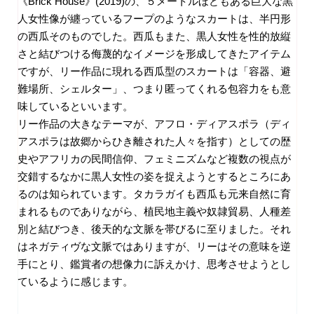
《
Brick House
》
(2019)
の、５メートルほどもある巨大な黒
人女性像が纏っているフープのようなスカートは、半円形
の西瓜そのものでした。西瓜もまた、黒人女性を性的放縦
さと結びつける侮蔑的なイメージを形成してきたアイテム
ですが、リー作品に現れる西瓜型のスカートは「容器、避
難場所、シェルター」、つまり匿ってくれる包容力をも意
味しているといいます。
リー作品の大きなテーマが、アフロ・ディアスポラ（ディ
アスポラは故郷からひき離された人々を指す）としての歴
史やアフリカの民間信仰、フェミニズムなど複数の視点が
交錯するなかに黒人女性の姿を捉えようとするところにあ
るのは知られています。タカラガイも西瓜も元来自然に育
まれるものでありながら、植民地主義や奴隷貿易、人種差
別と結びつき、後天的な文脈を帯びるに至りました。それ
はネガティヴな文脈ではありますが、リーはその意味を逆
手にとり、鑑賞者の想像力に訴えかけ、思考させようとし
ているように感じます。