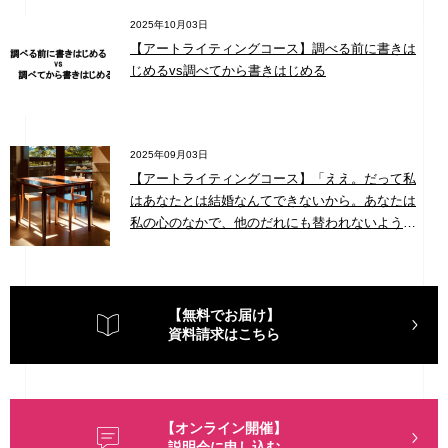
2025年10月03日
【アートライティングコース】調べる前に書きは
じめるvs調べてから書きはじめる
2025年09月03日
【アートライティングコース】「ええ。だって私
はあなたとは結婚なんてできないから。あなたは
私の心のなかで、他のだれにも替われないような
場所を占めているけど、私はこの土地に縛りつけ
られていると不安なの」サリー・キャロル・ハッ
パー（F. S. フィッツジェラルド「氷の宮殿」の登
場人物）
【無料でお届け】
資料請求はこちら
【オンライン開催】
説明会に申し込む