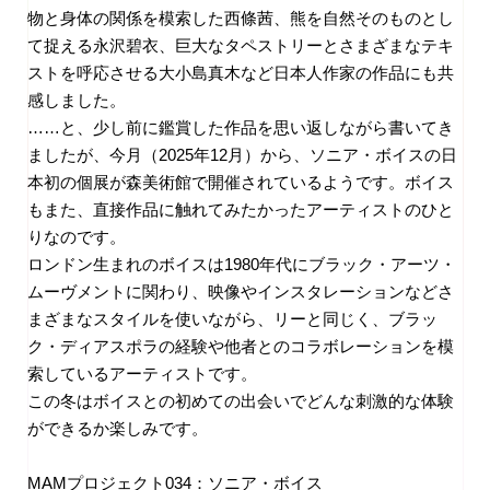
物と身体の関係を模索した西條茜、熊を自然そのものとし
て捉える永沢碧衣、巨大なタペストリーとさまざまなテキ
ストを呼応させる大小島真木など日本人作家の作品にも共
感しました。
……と、少し前に鑑賞した作品を思い返しながら書いてき
ましたが、今月（
2025
年
12
月）から、ソニア・ボイスの日
本初の個展が森美術館で開催されているようです。ボイス
もまた、直接作品に触れてみたかったアーティストのひと
りなのです。
ロンドン生まれのボイスは
1980
年代にブラック・アーツ・
ムーヴメントに関わり、映像やインスタレーションなどさ
まざまなスタイルを使いながら、リーと同じく、ブラッ
ク・ディアスポラの経験や他者とのコラボレーションを模
索しているアーティストです。
この冬はボイスとの初めての出会いでどんな刺激的な体験
ができるか楽しみです。
MAMプロジェクト
034
：ソニア・ボイス