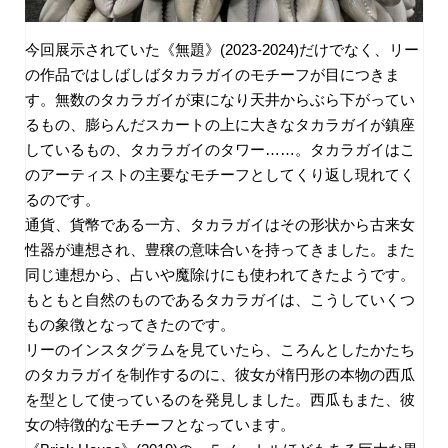
今回展示されていた《無題》(2023-2024)だけでなく、リー
の作品ではしばしばタカラガイのモチーフが目につきま
す。無数のタカラガイが束になり天井からぶら下がってい
るもの、膨らんだスカートの上に大きなタカラガイが鎮座
しているもの、タカラガイのタワー……。タカラガイはこ
のアーティストの主要なモチーフとしてくり返し現れてく
るのです。
通貨、貨幣である一方、タカラガイはその形状から古来女
性器が連想され、豊穣の意味合いを持ってきました。また
同じ連想から、占いや魔除けにも使われてきたようです。
もともと自然のものであるタカラガイは、こうしていくつ
もの象徴となってきたのです。
リーのインスタグラムを見ていたら、ころんとしたかたち
のタカラガイを制作するのに、彼女が楕円形の本物の西瓜
を型として使っているのを発見しました。西瓜もまた、彼
女の特徴的なモチーフとなっています。