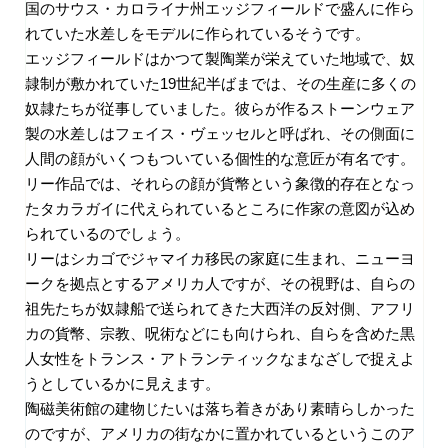
国のサウス・カロライナ州エッジフィールドで盛んに作ら
れていた水差しをモデルに作られているそうです。
エッジフィールドはかつて製陶業が栄えていた地域で、奴
隷制が敷かれていた
19
世紀半ばまでは、その生産に多くの
奴隷たちが従事していました。彼らが作るストーンウェア
製の水差しはフェイス・ヴェッセルと呼ばれ、その側面に
人間の顔がいくつもついている個性的な意匠が有名です。
リー作品では、それらの顔が貨幣という象徴的存在となっ
たタカラガイに代えられているところに作家の意図が込め
られているのでしょう。
リーはシカゴでジャマイカ移民の家庭に生まれ、ニューヨ
ークを拠点とするアメリカ人ですが、その視野は、自らの
祖先たちが奴隷船で送られてきた大西洋の反対側、アフリ
カの貨幣、宗教、呪術などにも向けられ、自らを含めた黒
人女性をトランス・アトランティックなまなざしで捉えよ
うとしているかに見えます。
陶磁美術館の建物じたいは落ち着きがあり素晴らしかった
のですが、アメリカの街なかに置かれているというこのア