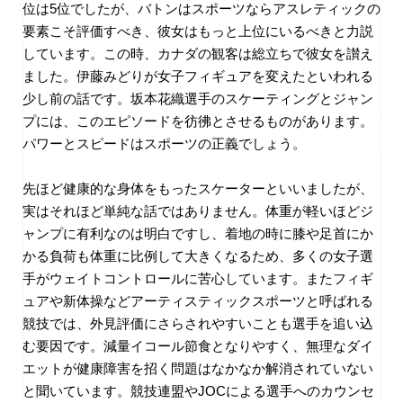
位は
5
位でしたが、バトンはスポーツならアスレティックの
要素こそ評価すべき、彼女はもっと上位にいるべきと力説
しています。この時、カナダの観客は総立ちで彼女を讃え
ました。伊藤みどりが女子フィギュアを変えたといわれる
少し前の話です。坂本花織選手のスケーティングとジャン
プには、このエピソードを彷彿とさせるものがあります。
パワーとスピードはスポーツの正義でしょう。
先ほど健康的な身体をもったスケーターといいましたが、
実はそれほど単純な話ではありません。体重が軽いほどジ
ャンプに有利なのは明白ですし、着地の時に膝や足首にか
かる負荷も体重に比例して大きくなるため、多くの女子選
手がウェイトコントロールに苦心しています。またフィギ
ュアや新体操などアーティスティックスポーツと呼ばれる
競技では、外見評価にさらされやすいことも選手を追い込
む要因です。減量イコール節食となりやすく、無理なダイ
エットが健康障害を招く問題はなかなか解消されていない
と聞いています。競技連盟や
JOC
による選手へのカウンセ