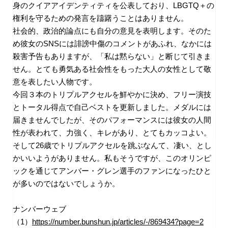
身のクイアアイデンティティを公表しており、LBGTQ＋の
権利を守るための発言を躊躇うことはありません。
社会的、政治的論点にも自分の意見を表明します。そのた
め彼女の
SNS
には誹謗中傷のコメントがあふれ、なかには
殺害予告もありますが、「私は黙らない」と断じて引きま
せん。とても勇気ある社会性をもった大人の女性として敬
意を表したい人物です。
今回３本のトリプルアクセルを鮮やかに決め、フリー演技
とトータル得点で自己ベストを更新しました。メダルには
届きませんでしたが、そのパフォーマンスには彼女の人間
性が表われて、力強く、キレがあり、とてもカッコよい。
そして26歳でトリプルアクセルを跳ぶなんて、凄い、とし
かいいようがありません。私もそうですが、このオリンピ
ックを通じてアンバー・グレン選手のファンになったひと
が多いのではないでしょうか。
ナンバーウェブ
（
1
）
https://number.bunshun.jp/articles/-/869434?page=2