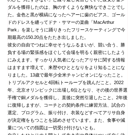
ダルを獲得したのは、胸のすくような爽快なできごとでし
た。金色と黒が横縞になったヘアーに歯のピアス、ゴール
ドのドレスを纏ってドナ・サマーの楽曲「
MacArthur
Park
」を楽しそうに踊りきったフリースケーティングで今
期最高の
150.20
点をたたき出しました。
彼女の自由でつねに幸せそうなふるまいが、競い合う、勝
負する場の緊張感をほぐして会場を明るく親密にしたよう
にみえます。すっかり人気者になったアリサに関する情報
はますます増えて、来歴やひととなりをより知ることにな
りました。
13
歳で最年少全米チャンピオンになったこと。
トリプルアクセルと
4
回転トーループを跳んだこと。
2022
年、北京オリンピックに出場し
6
位となり、その後の世界選
手権で銅メダルを獲得し、直後に突然引退したこと。
2
年後
に復帰しますが、コーチとの契約条件に練習方法、試合の
選定、プログラム、振り付け、衣装などすべてアリサ自身
が決定権をもつことを認めさせています。また、食事や減
量についての指図は一切受け付けないとも。