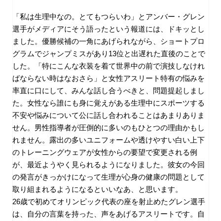
「私は生理中なの。とてもつらいわ」とアンバー・グレン
選手がメディアにそう語ったという報道には、ドキッとし
ました。優勝候補の一角にあげられながら、ショートプロ
グラムでジャンプミスがあり13位と出遅れた直後のことで
した。「特にこんな衣装を着て世界中の前で演技しなけれ
ばならない時はなおさら」と女性アスリート特有の悩みを
率直に口にして、みんな話し合うべきと、問題提起しまし
た。女性なら誰にも身に覚えがある生理中にスポーツする
不安や悩みについて公に話し合われることはあまりありま
せん。男性指導者が圧倒的に多いのもひとつの理由かもし
れません。露出の多いユニフォームや透けやすい白い上下
のトレーニングウェアが女性からの要望で変更される例
が、最近ようやく見られるようになりました。彼女の今回
の発言がきっかけになって生理が心身の健康の問題として
取り組まれるようになるといいなあ、と思います。
26歳で初めてオリンピック代表の座を射止めたグレン選手
は、自分の言葉を持った、声をあげるアスリートです。自