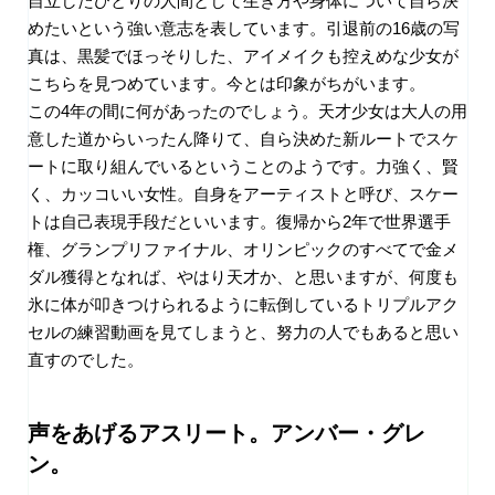
自立したひとりの人間として生き方や身体について自ら決
めたいという強い意志を表しています。引退前の
16
歳の写
真は、黒髪でほっそりした、アイメイクも控えめな少女が
こちらを見つめています。今とは印象がちがいます。
この
4
年の間に何があったのでしょう。天才少女は大人の用
意した道からいったん降りて、自ら決めた新ルートでスケ
ートに取り組んでいるということのようです。力強く、賢
く、カッコいい女性。自身をアーティストと呼び、スケー
トは自己表現手段だといいます。復帰から
2
年で世界選手
権、グランプリファイナル、オリンピックのすべてで金メ
ダル獲得となれば、やはり天才か、と思いますが、何度も
氷に体が叩きつけられるように転倒しているトリプルアク
セルの練習動画を見てしまうと、努力の人でもあると思い
直すのでした。
声をあげるアスリート。アンバー・グレ
ン。