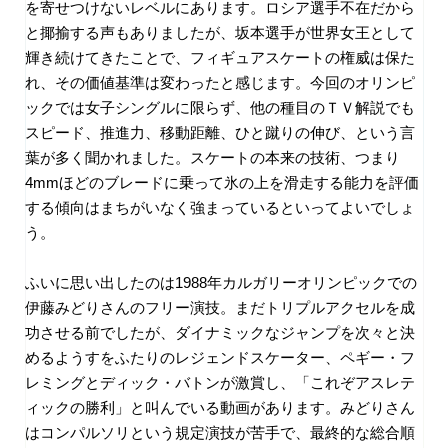
を寄せつけないレベルにあります。ロシア選手不在だから
と揶揄する声もありましたが、坂本選手が世界女王として
輝き続けてきたことで、フィギュアスケートの権威は保た
れ、その価値基準は変わったと感じます。今回のオリンピ
ックでは女子シングルに限らず、他の種目のＴＶ解説でも
スピード、推進力、移動距離、ひと蹴りの伸び、という言
葉が多く聞かれました。スケートの本来の技術、つまり
4
mmほどのブレードに乗って氷の上を滑走する能力を評価
する傾向はまちがいなく強まっているといってよいでしょ
う。
ふいに思い出したのは
1988
年カルガリーオリンピックでの
伊藤みどりさんのフリー演技。まだトリプルアクセルを成
功させる前でしたが、ダイナミックなジャンプを次々と決
めるようすをふたりのレジェンドスケーター、ペギー・フ
レミングとディック・バトンが激賞し、「これぞアスレテ
ィックの勝利」と叫んでいる動画があります。みどりさん
はコンパルソリという規定演技が苦手で、最終的な総合順