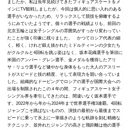
ましたか。私は長年見続けてきたフィギュアスケートをメ
インに
TV
観戦しましたが、今回は個人的に思い入れのある
選手がいなかったため、リラックスして競技を俯瞰するよ
うにみていたようです。個々の選手の戦績よりも、前回の
北京五輪とは女子シングルの雰囲気がすっかり変わってい
たことが強く印象に残りました。 かつてロシア代表の細
く、軽く、けれど鍛え抜かれたミドルティーンの少女たち
がクルクルと4回転を跳ぶ姿はなく、坂本花織選手を筆頭に
米国のアンバー・グレン選手、金メダルを獲得したアリ
サ・リュウ選手など健やかな身体をもった大人のアスリー
トがスピードと技の精度、そして表現力を競い合っていま
した。組織的なドーピングでロシアの選手が国際大会への
出場を制限されたこの４年の間、フィギュアスケート女子
シングル界を牽引してきたのは、間違いなく坂本選手で
す。2022年から年から2024年まで世界選手権3連覇。
4
回転
ジャンプこそ跳ばないものの、演技の最初から最後までス
ピードに乗って氷上に一筆描きのような軌跡を刻む精緻な
テクニック、並外れたジャンプの高さと飛距離は他の選手