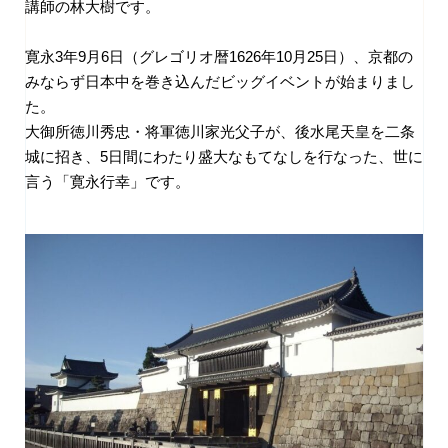
講師の林大樹です。
寛永
3
年
9
月
6
日（グレゴリオ暦
1626
年
10
月
25
日）、京都の
みならず日本中を巻き込んだビッグイベントが始まりまし
た。
大御所徳川秀忠・将軍徳川家光父子が、後水尾天皇を二条
城に招き、
5
日間にわたり盛大なもてなしを行なった、世に
言う「寛永行幸」です。