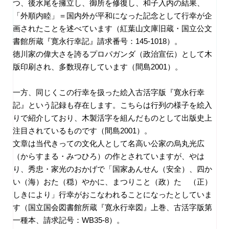
つ、後水尾を擁立し、御所を修復し、和子入内の結果、
「外順内睦」＝国内外が平和になった記念として行幸が企
画されたことを述べています（紅葉山文庫旧蔵・国立公文
書館所蔵『寛永行幸記』請求番号：
145-1018
）。
徳川家の偉大さを誇るプロパガンダ（政治宣伝）として木
版印刷され、多数現存しています（間島
2001
）。
一方、同じくこの行幸を扱った絵入古活字版『寛永行幸
記』という記録も存在します。こちらは行列の様子を絵入
りで紹介しており、木製活字を組んだものとして出版史上
注目されているものです（間島
2001
）。
文章は当代きっての文化人として名高い公家の烏丸光広
（からすまる・みつひろ）の作とされていますが、やは
り、秀忠・家光のおかげで「国家あんせん（安全）、四か
い（海）おた（穏）やかに、まつりこと（政）たゝ（正）
しきにより」行幸がおこなわれることになったとしていま
す（国立国会図書館所蔵『寛永行幸図』上巻、古活字版第
一種本、請求記号：
WB35-8
）。