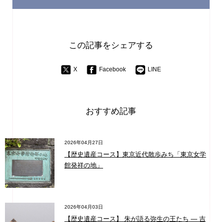
この記事をシェアする
X
Facebook
LINE
おすすめ記事
2026年04月27日
【歴史遺産コース】東京近代散歩みち「東京女学
館発祥の地」
2026年04月03日
【歴史遺産コース】 朱が語る弥生の王たち ― 吉