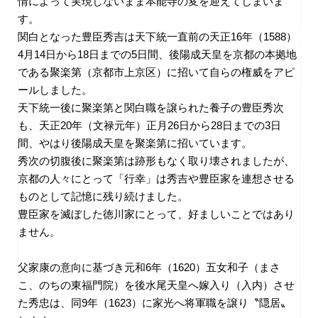
情によって実現しないまま本能寺の変を迎えてしまいま
す。
関白となった豊臣秀吉は天下統一直前の天正
16
年（
1588
）
4
月
14
日から
18
日までの
5
日間、後陽成天皇を京都の本拠地
である聚楽第（京都市上京区）に招いて自らの権威をアピ
ールしました。
天下統一後に聚楽第と関白職を譲られた養子の豊臣秀次
も、天正
20
年（文禄元年）正月
26
日から
28
日までの
3
日
間、やはり後陽成天皇を聚楽第に招いています。
秀次の切腹後に聚楽第は跡形もなく取り壊されましたが、
京都の人々にとって「行幸」は秀吉や豊臣家を連想させる
ものとして記憶に残り続けました。
豊臣家を滅ぼした徳川家にとって、好ましいことではあり
ません。
父家康の意向に基づき元和
6
年（
1620
）五女和子（まさ
こ、のちの東福門院）を後水尾天皇へ嫁入り（入内）させ
た秀忠は、同
9
年（
1623
）に家光へ将軍職を譲り〝隠居〟