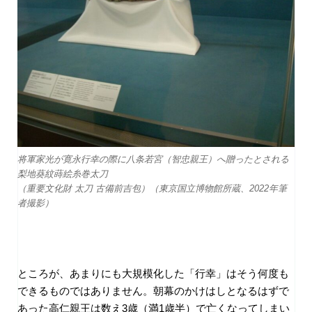
将軍家光が寛永行幸の際に八条若宮（智忠親王）へ贈ったとされる
梨地葵紋蒔絵糸巻太刀
（重要文化財 太刀 古備前吉包）（東京国立博物館所蔵、2022年筆
者撮影）
ところが、あまりにも大規模化した「行幸」はそう何度も
できるものではありません。朝幕のかけはしとなるはずで
あった高仁親王は数え
3
歳（満
1
歳半）で亡くなってしまい