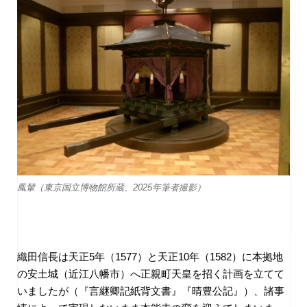
鳳輦（東京国立博物館所蔵、2025年筆者撮影）
織田信長は天正
5
年（
1577
）と天正
10
年（
1582
）に本拠地
の安土城（近江八幡市）へ正親町天皇を招く計画を立てて
いましたが（『言継卿記紙背文書』『晴豊公記』）、諸事