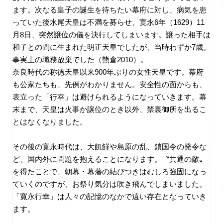
ます。次なる皇子の誕生を待ちたい幕府に対し、病気を患
っていた後水尾天皇は不満を募らせ、寛永
6
年（
1629
）
11
月
8
日、突然譲位の儀を決行してしまいます。譲った相手は
和子との間に生まれた明正天皇でしたが、当時わずか
7
歳。
事実上の職務放棄でした（熊倉
2010
）。
奈良時代の称徳天皇以来
900
年ぶりの女性天皇です。幕府
も公家たちも、先例がわかりません。安全性の面からも、
表立った「行幸」は避けられるようになっていきます。幕
末まで、天皇は火事か譲位のとき以外、禁裏御所を出るこ
とはなくなりました。
その後の寛永時代は、大飢饉や島原の乱、鎖国令の発令な
ど、国内外に問題を抱えることになります。〝共通の敵〟
を得たことで、朝幕・幕藩の結びつきはむしろ強固になっ
ていくのですが、お祭り気分は吹き飛んでしまいました。
「寛永行幸」は人々の記憶のなかで遠い存在となっていき
ます。