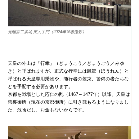
元離宮二条城 東大手門（2024年筆者撮影）
天皇の外出は「行幸」（ぎょうこう／ぎょうごう／みゆ
き）と呼ばれますが、正式な行幸には鳳輦（ほうれん）と
呼ばれる天皇専用乗物や、随行者の装束、警備の者たちな
どを手配する必要があります。
京都を戦場とした応仁の乱（
1467
～
1477
年）以降、天皇は
禁裏御所（現在の京都御所）に引き籠もるようになりまし
た。危険だし、お金もないからです。