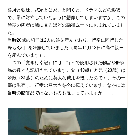
幕府と朝廷、武家と公家、と聞くと、ドラマなどの影響
で、常に対立していたように想像してしまいますが、この
時期の両者は稀に見るほどの融和ムードに包まれていまし
た。
当時
20
歳の和子は
2
人の娘を産んでおり、行幸に同行した
際も
3
人目を妊娠していました（同年
11
月
13
日に高仁親王
を産んでいます）。
二つの『寛永行幸記』には、行幸で使用された物品や贈答
品の数々も記録されています。父（
48
歳）と兄（
23
歳）は
婿殿（
31
歳）のために莫大な費用を投じたのです。その一
部は現存し、行幸の盛大さを今に伝えています。なかには
当時の贈答品ではないものも混じっていますが……。