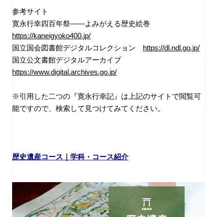
参考サイト
寛永行幸四百年祭――よみがえる歴史絵巻
https://kaneigyoko400.jp/
国立国会図書館デジタルコレクション
https://dl.ndl.go.jp/
国立公文書館デジタルアーカイブ
https://www.digital.archives.go.jp/
※引用した二つの『寛永行幸記』は上記のサイトで閲覧可
能ですので、検索して見つけてみてください。
歴史遺産コース｜学科・コー
ス紹介