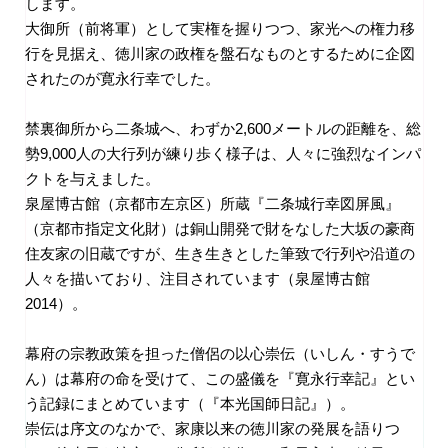
します。
大御所（前将軍）として実権を握りつつ、家光への権力移
行を見据え、徳川家の政権を盤石なものとするために企図
されたのが寛永行幸でした。
禁裏御所から二条城へ、わずか
2,600
メートルの距離を、総
勢
9,000
人の大行列が練り歩く様子は、人々に強烈なインパ
クトを与えました。
泉屋博古館（京都市左京区）所蔵『二条城行幸図屏風』
（京都市指定文化財）は銅山開発で財をなした大坂の豪商
住友家の旧蔵ですが、生き生きとした筆致で行列や沿道の
人々を描いており、注目されています（泉屋博古館
2014
）。
幕府の宗教政策を担った僧侶の以心崇伝（いしん・すうで
ん）は幕府の命を受けて、この盛儀を『寛永行幸記』とい
う記録にまとめています（『本光国師日記』）。
崇伝は序文のなかで、家康以来の徳川家の発展を語りつ