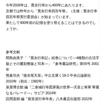
今年
2026
年は、寛永行幸から
400
年にあたります。
京都では昨年から「寛永行幸四百年祭」（主催：寛永行幸
四百年祭実行委員会）が始まっています。
果たして
400
年前の記憶を塗り替えることはできるのでし
ょうか。
参考文献
間島由美子「『寛永行幸記』絵巻について
―4
種類の古活字
版とその覆刻整版と写本
―
」『参考書誌研究』第
55
号
2001
年
熊倉功夫『後水尾天皇』中公文庫く
18-2
中央公論新社
2010
年（初出：
1982
年）
泉屋博古館 編『二条城行幸図屏風の世界
―
天皇と将軍 華麗
なるパレード
―
』サビア
2014
年
詫間直樹 編『新皇居行幸年表』八木書店出版部
2022
年