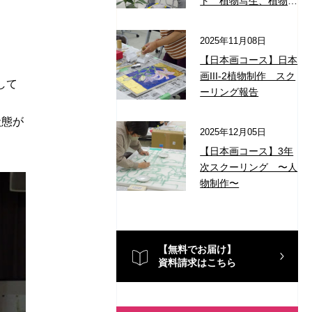
ト 植物写生、植物制
作
2025年11月08日
【日本画コース】日本
画III-2植物制作 スク
して
ーリング報告
状態が
2025年12月05日
【日本画コース】3年
次スクーリング 〜人
物制作〜
【無料でお届け】
資料請求はこちら