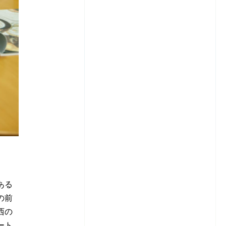
ある
の前
西の
ート