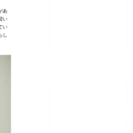
があ
習い
てい
もし