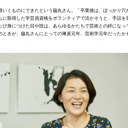
得いくものにできたという脇丸さん。「卒業後は、ぽっかり穴
もに取得した学芸員資格をボランティアで活かそうと、手話を
たび身につけた目や技は、あらゆるかたちで芸術との絆になっ
のときが、脇丸さんにとっての琳派元年、芸術学元年だったか