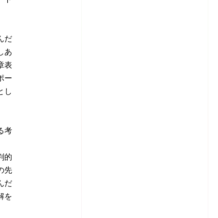
んだ
しあ
章表
ポー
とし
る考
判的
の先
んだ
解を