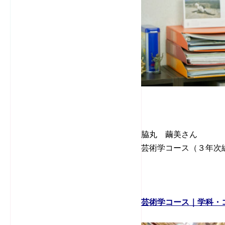
脇丸 繭美さん
芸術学コース（３年次編
芸術学コース｜学科・