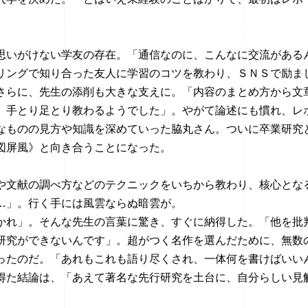
思いがけない学友の存在。「通信なのに、こんなに交流がある
リングで知り合った友人に学習のコツを教わり、ＳＮＳで励ま
さらに、先生の添削も大きな支えに。「内容のまとめ方から文
、手とり足とり教わるようでした」。やがて論述にも慣れ、レ
なものの見方や知識を深めていった脇丸さん。ついに卒業研究
図屏風》と向き合うことになった。
や文献の調べ方などのテクニックをいちから教わり、核心とな
…」。行く手には風雲ならぬ暗雲が。
かれ」。そんな先生の言葉に驚き、すぐに納得した。「他を批
研究ができないんです」。超がつく名作を選んだために、無数
ったのだ。「あれもこれも語り尽くされ、一体何を書けばいい
得た結論は、「あえて著名な先行研究を土台に、自分らしい見