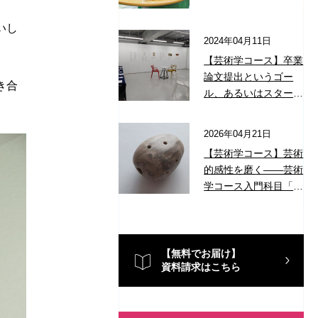
いし
2024年04月11日
【芸術学コース】卒業
論文提出というゴー
き合
ル、あるいはスタート
——知識や考え方を身
につけ、使っていくた
2026年04月21日
めに
【芸術学コース】芸術
的感性を磨く——芸術
学コース入門科目「芸
術学実践」紹介
【無料でお届け】
資料請求はこちら