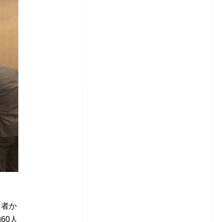
出者か
60人