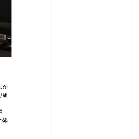
なか
り組
講
の添