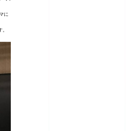
マに
す。