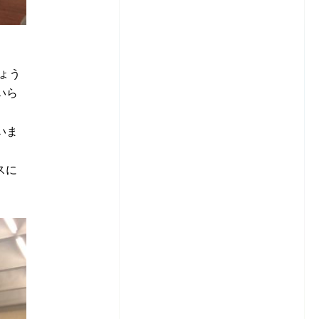
ょう
いら
いま
スに