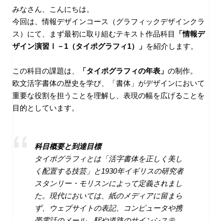
みなさん、こんにちは。
今回は、情報デザインコース（グラフィックデザインクラ
ス）にて、まず最初に取り組むテキスト作品科目
「情報デ
ザイン演習Ⅰ－1（タイポグラフィ1）」
を紹介します。
この科目の課題は、
「タイポグラフィの年表」
の制作。
欧文活字書体の歴史を学び、「書体」がデザインにおいて
重要な役割を担うことを理解し、表現の幅を広げることを
目的としています。
科目概要と到達目標
タイポグラフィとは「活字書体を正しく美し
く配置する技芸」と1930年イギリスの研究者
スタンリー・モリスンによって定義されまし
た。現代においては、紙のメディアに留まら
ず、ウェブサイトの表記、コンピュータや携
帯電話のメール、駅や道路のサインシステ