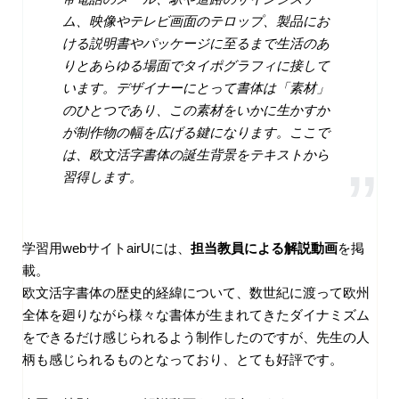
ム、映像やテレビ画面のテロップ、製品にお
ける説明書やパッケージに至るまで生活のあ
りとあらゆる場面でタイポグラフィに接して
います。デザイナーにとって書体は「素材」
のひとつであり、この素材をいかに生かすか
が制作物の幅を広げる鍵になります。ここで
は、欧文活字書体の誕生背景をテキストから
習得します。
学習用webサイトairUには、
担当教員による解説動画
を掲
載。
欧文活字書体の歴史的経緯について、数世紀に渡って欧州
全体を廻りながら様々な書体が生まれてきたダイナミズム
をできるだけ感じられるよう制作したのですが、先生の人
柄も感じられるものとなっており、とても好評です。