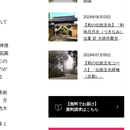
関係
2024年06月03日
れて
【和の伝統文化】「利
休忌月次（つきなみ）
法要 於 大徳寺聚光
院」
禅僧
花園
2019年07月05日
仁の
【和の伝統文化コー
のが
ス】「伝統文化研修
（京都）」
立
美術
、方
【無料でお届け】
色大
資料請求はこちら
多く