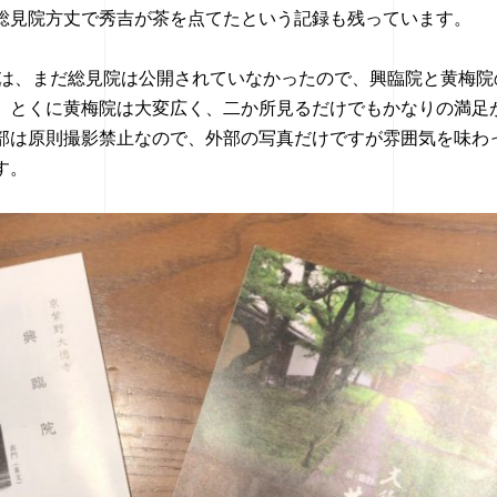
総見院方丈で秀吉が茶を点てたという記録も残っています。
日には、まだ総見院は公開されていなかったので、興臨院と黄梅院
、とくに黄梅院は大変広く、二か所見るだけでもかなりの満足
部は原則撮影禁止なので、外部の写真だけですが雰囲気を味わ
す。