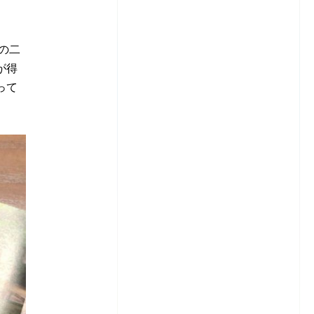
の二
が得
って