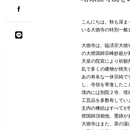
こんにちは。秋も深ま
いる大徳寺の特別一般
大徳寺は、臨済宗大徳
の大燈国師宗峰妙超が
天皇の院宣により祈願
乱で多くの建物が焼失
あの有名な一休宗純で
し、寺領を寄進したこ
境内には別院２寺、塔
工芸品を多数有してい
丈内の襖絵はすべてが
燈国師頂相他、墨跡が
大徳寺はまた、茶の湯