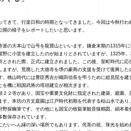
ってきて、行楽日和の時期となってきました。今回は今秋行わ
公開の様子をレポートしたいと思います。
寺派の大本山で山号を龍寶山といいます。鎌倉末期の1315年に
紫野に小堂を建立したのが始まりとされていますが、1325年、
所とされた際、正式に建立されました。この後、室町時代に応
しますが、荒廃した大徳寺を堺の豪商の支援を受けて復興した
す。桃山時代には豊臣秀吉が織田信長を弔うために総見院を建
とを機に戦国武将の塔頭建立が相次ぎます。
頭２２寺があり、国宝や重要文化財に指定された建築、庭園、
ます。本坊の方丈庭園は江戸時代初期を代表する枯山水であり
狩野探幽筆です。その他にも国宝の牧谿筆観音猿鶴図、絹本着
多数保存されています。
にたいへん縁の深い場所でもあります。侘茶の祖、珠光を始め