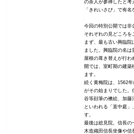
の茶人が参禅したと考
「きれいさび」で有名
今回の特別公開では非
それぞれの見どころを
まず、最も古い興臨院は
ました。興臨院の名は
屋根の葺き替えが行わ
開では、室町期の建築
ます。
続く黄梅院は、156
がその始まりでした。
谷等顔筆の襖絵、加藤
といわれる「直中庭」
す。
最後は総見院。信長の
木造織田信長坐像や信