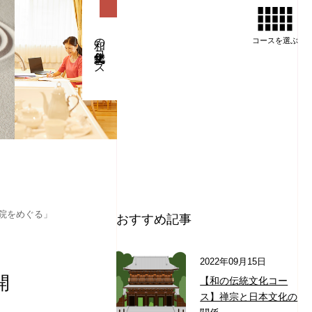
和の伝統文化コース
コースを
選ぶ
院をめぐる」
おすすめ記事
2022年09月15日
開
【和の伝統文化コー
ス】禅宗と日本文化の