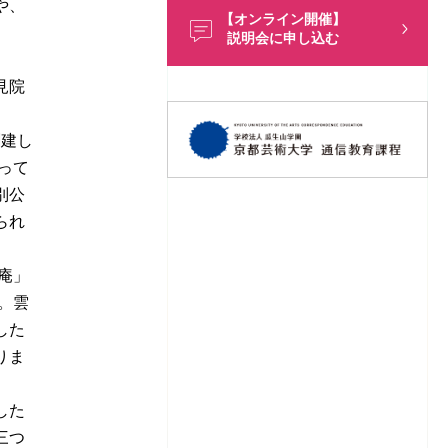
や、
【オンライン開催】
説明会に申し込む
見院
創建し
って
別公
られ
庵」
。雲
した
りま
した
三つ