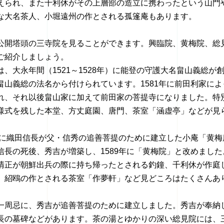
えられ、また千利休がその上層部の造立に携わったという山門
な大名茶人、小堀遠州の作とされる孤篷庵もあります。
公開塔頭の三寺院を見ることができます。興臨院、黄梅院、総
ご紹介しましょう。
、大永年間（1521～1528年）に能登の守護大名畠山義総が
畠山義総の法名から付けられています。1581年に前田利家によ
れ、それ以後畠山家に加えて前田家の菩提寺になりました。特
様式を残した本堂、方丈庭園、唐門、茶室「涵虚亭」などが見
2年に織田信長が父・信秀の追善菩提のために建立した小庵「黄梅
信長の死後、秀吉が増築し、1589年に「黄梅院」と改めました
清正が朝鮮出兵の際に持ち帰ったとされる釣鐘、千利休が作庭
、紹鴎の作とされる茶室「作夢軒」など見どころはたくさんあ
一周忌に、秀吉が追善菩提のために建立しました。秀吉が奉納
長の墓碑などがあります。茶の湯とゆかりの深い総見院には、