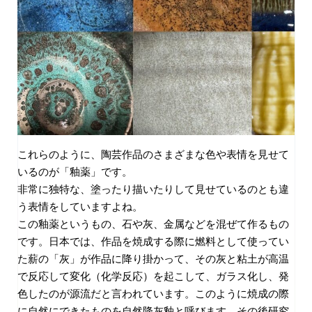
これらのように、陶芸作品のさまざまな色や表情を見せて
いるのが「釉薬」です。
非常に独特な、塗ったり描いたりして見せているのとも違
う表情をしていますよね。
この釉薬というもの、石や灰、金属などを混ぜて作るもの
です。日本では、作品を焼成する際に燃料として使ってい
た薪の「灰」が作品に降り掛かって、その灰と粘土が高温
で反応して変化（化学反応）を起こして、ガラス化し、発
色したのが源流だと言われています。このように焼成の際
に自然にできたものを自然降灰釉と呼びます。その後研究