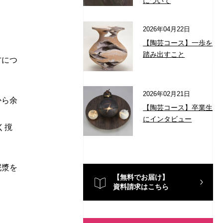
について
2026年04月22日
【陶芸コース】一歩を
踏み出すこと
方につ
2026年02月21日
から余
【陶芸コース】卒業生
にインタビュー
く撹
泥漿を
【無料でお届け】
資料請求はこちら