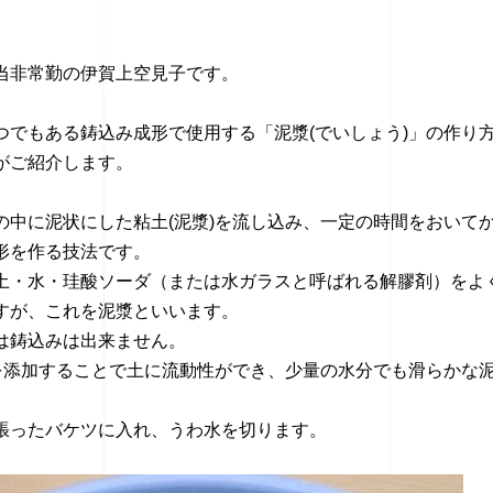
当非常勤の伊賀上空見子です。
つでもある鋳込み成形で使用する「泥漿(でいしょう)」の作り
がご紹介します。
の中に泥状にした粘土(泥漿)を流し込み、一定の時間をおいて
形を作る技法です。
土・水・珪酸ソーダ（または水ガラスと呼ばれる解膠剤）をよ
すが、これを泥漿といいます。
は鋳込みは出来ません。
)を添加することで土に流動性ができ、少量の水分でも滑らかな
張ったバケツに入れ、うわ水を切ります。