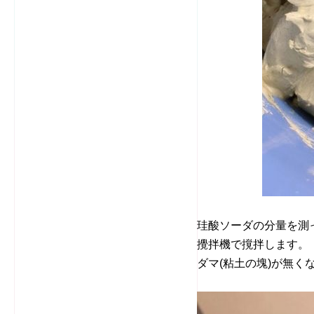
珪酸ソーダの分量を測
攪拌機で撹拌します。
ダマ(粘土の塊)が無く