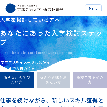
Menu
入学を検討している方へ
あなたにあった入学検討ステッ
プ
Find The Right Enrollment Steps For You
学生生活をイメージしながら
入学までの道のりをサポート
働きながら学び
好きや興味を深
高校卒業予定の
たい方
めたい方
方
仕事を続けながら、新しいスキル獲得と