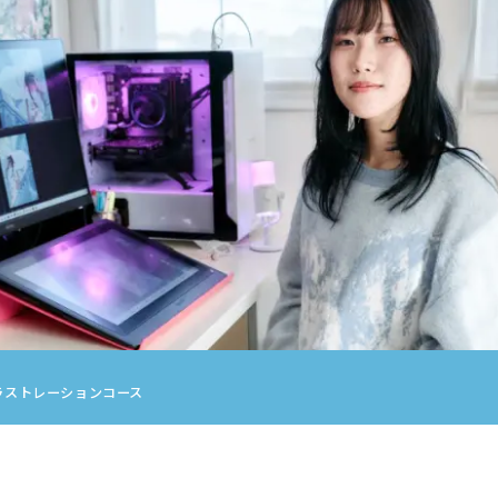
術科
コース
染織コース
ース
写真コース
ース
通科目
科目
ラストレーションコース