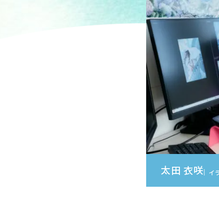
芸術学科
美
芸術学コース
日本画
歴史遺産コース
洋画コ
和の伝統文化コース
陶芸コ
博物館学芸員課程
共
博物館学芸員課程（科目等履修）
共通
太田 衣咲
イ