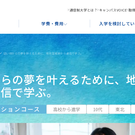
通信制大学とは？
キャンパスVOICE
取
学費・費用
入学を検討してい
幼い頃からの夢を叶えるために、地元宮城県から通信で学ぶ。
化コンテンツ創造学科
学習サポート
奨学金制度・ローンのご案内
入学形態と出願資格
就
教
あ
からの夢を叶えるために、
ース
グラフィックデザインコース
アクセス案内
ポ
通信で学ぶ。
ストレーションコース
書画コース
ーションコース
高校から進学
10代
東北
ース
食文化デザインコース