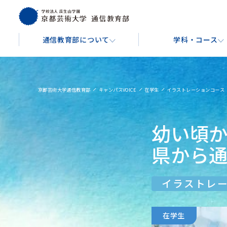
通信教育部について
学科・コース
通信教育部について
学科・コース
学費・費用
入学を検討している方へ
About
Course
Tuition & Fees
For Prospective Students
京都芸術大学通信教育部
キャンパスVOICE
在学生
イラストレーションコース
芸術教養学科
文
通信教育部の学び方
入学金・授業料
出願手続きについて
幼い頃
芸術教養コース
音楽コ
キャンパスガイド
県から
博物館学実践コース
イラ
バーチャル背景ダウンロード
イラストレ
映像コ
在学生