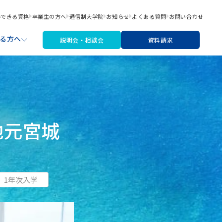
得できる資格
卒業生の方へ
通信制大学院
お知らせ
よくある質問
お問い合わせ
る方へ
説明会・相談会
資料請求
職サポート
材・機材費
なたにあった入学検討ステップ
地元宮城
文芸コース
リシー
アートライティングコース
※2026年4月より募集停止
1年次入学