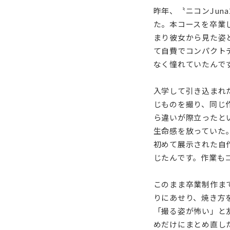
昨年、〝ニコンJun
た。本コースを卒業
まり彼女から見た姿
て自費でコンパクト
なく憧れていたんで
入学して引き込まれ
じものを撮り、同じ
ら違いが際立ったと
生命感を放っていた
初めて展示された自
じたんです。作業も
このまま卒業制作ま
りにあせり、焼き方
「撮る姿が怖い」と
めだけにまとめ直し