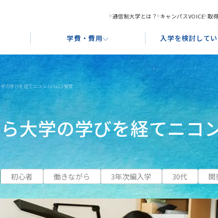
通信制大学とは？
キャンパスVOICE
取
学費・費用
入学を検討してい
学の学びを経てニコンJuna21受賞
化コンテンツ創造学科
学習サポート
奨学金制度・ローンのご案内
入学形態と出願資格
就
教
あ
ら大学の学びを経てニコンJ
ース
グラフィックデザインコース
アクセス案内
ポ
ストレーションコース
書画コース
初心者
働きながら
3年次編入学
30代
関
ース
食文化デザインコース