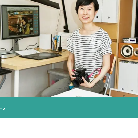
術科
コース
染織コース
ース
写真コース
ース
通科目
科目
ース