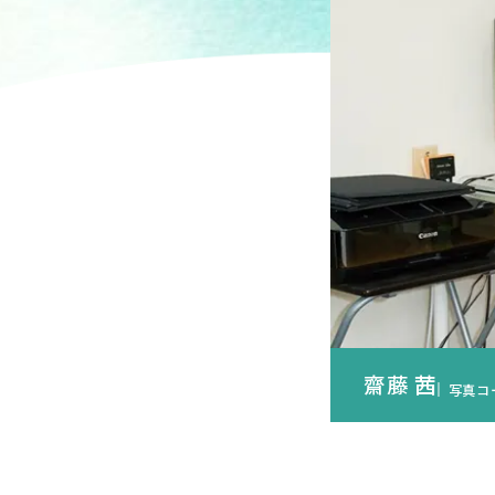
芸術学科
美
芸術学コース
日本画
歴史遺産コース
洋画コ
和の伝統文化コース
陶芸コ
博物館学芸員課程
共
博物館学芸員課程（科目等履修）
共通
齋藤 茜
写真コ