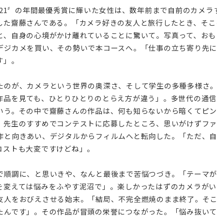
a21〞の年間最優秀賞に輝いた女性は、数年前まで自前のカメラ
した齋藤さんである。「カメラ好きの友人と旅行したとき、そこ
と、自身の心境がかけ離れていることに驚いて。写真って、おも
デジカメを買い、その勢いで本コースへ。「仕事の立ち寄り先に
す」。
たのが、カメラという世界の奥深さ、そして学生の多種多様さ
作品を見ても、ひとりひとりのとらえ方が違う」。多世代の通信
いう。その中で齋藤さんの作品は、何も知らないから暗くてピン
。先生のすすめでコンテストに応募したところ、思いがけずフ
作と向きあい、デジタルからフィルムへと転向した。「ただ、
コストも大変ですけどね」。
で順調に、と思いきや、なんと最後まで苦悩つづき。「テーマが
を変えては悩みをふやす泥沼で」。楽しかったはずのカメラがい
友人をおびえさせる始末。「結局、不完全燃焼のまま終了。そ
たんです」。その作品が冒頭の栄誉につながった。「悩み抜い