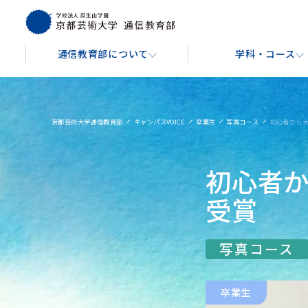
通信教育部について
学科・コース
通信教育部について
学科・コース
学費・費用
入学を検討している方へ
About
Course
Tuition & Fees
For Prospective Students
京都芸術大学通信教育部
キャンパスVOICE
卒業生
写真コース
初心者から大
芸術教養学科
文
通信教育部の学び方
入学金・授業料
出願手続きについて
初心者か
芸術教養コース
音楽コ
キャンパスガイド
受賞
博物館学実践コース
イラ
バーチャル背景ダウンロード
写真コース
映像コ
卒業生