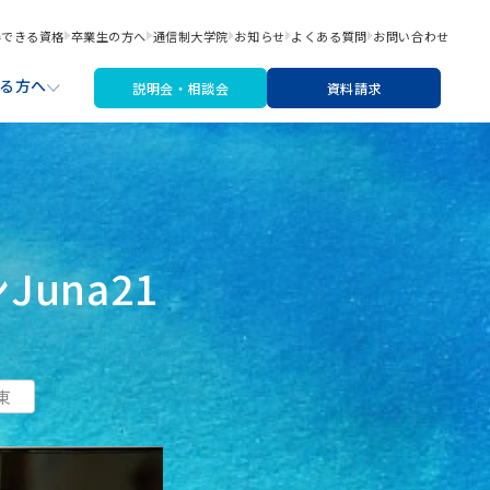
得できる資格
卒業生の方へ
通信制大学院
お知らせ
よくある質問
お問い合わせ
る方へ
説明会・相談会
資料請求
職サポート
材・機材費
なたにあった入学検討ステップ
una21
文芸コース
リシー
アートライティングコース
※2026年4月より募集停止
東