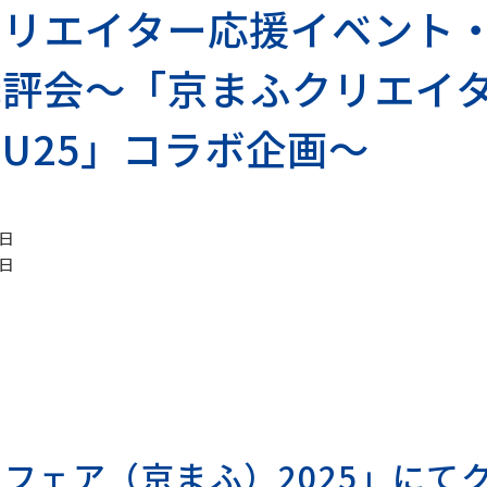
クリエイター応援イベント
術科
講評会～「京まふクリエイ
コース
染織コース
U25」コラボ企画～
ース
写真コース
ース
4日
3日
通科目
科目
フェア（京まふ）2025」にて