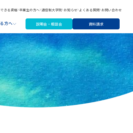
得できる資格
卒業生の方へ
通信制大学院
お知らせ
よくある質問
お問い合わせ
る方へ
説明会・相談会
資料請求
職サポート
材・機材費
なたにあった入学検討ステップ
文芸コース
リシー
アートライティングコース
※2026年4月より募集停止