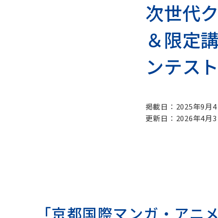
次世代
芸術学科
美
＆限定
芸術学コース
日本画
ンテスト
歴史遺産コース
洋画コ
和の伝統文化コース
陶芸コ
掲載日：2025年9月
更新日：2026年4月
博物館学芸員課程
共
博物館学芸員課程（科目等履修）
共通
「京都国際マンガ・アニメ