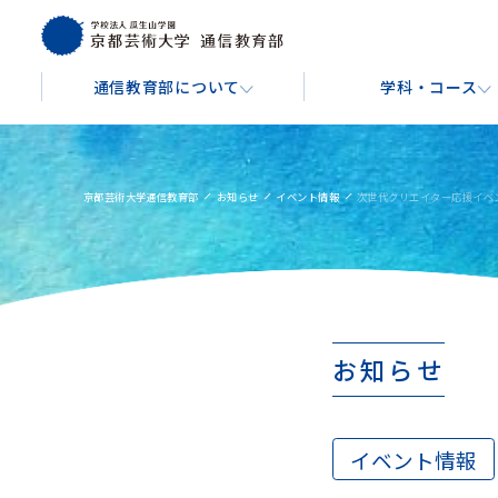
通信教育部について
学科・コース
通信教育部について
学科・コース
学費・費用
入学を検討している方へ
About
Course
Tuition & Fees
For Prospective Students
京都芸術大学通信教育部
お知らせ
イベント情報
次世代クリエイター応援イベ
芸術教養学科
文
通信教育部の学び方
入学金・授業料
出願手続きについて
芸術教養コース
音楽コ
キャンパスガイド
お知らせ
博物館学実践コース
イラ
バーチャル背景ダウンロード
映像コ
イベント情報