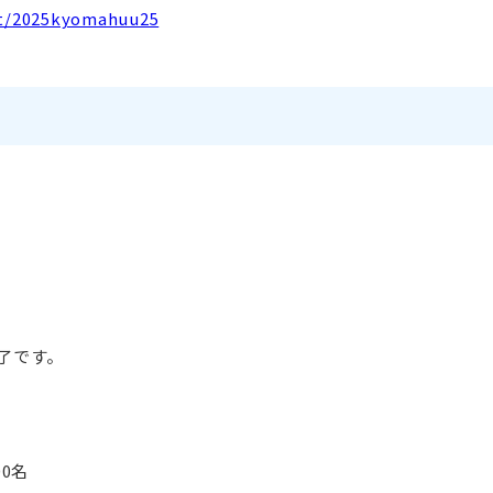
st/2025kyomahuu25
終了です。
0名