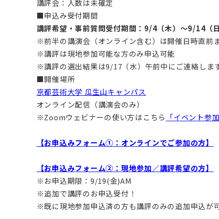
講評会：人数は未確定
■申込み受付期間
講評希望・事前質問受付期間：9/4（木）～9/14（
※前半の講演会（オンライン含む）は開催日時直前
※講評は現地参加可能な方のみ申込可能
※講評の選出結果は9/17（水）午前中にご連絡しま
■開催場所
京都芸術大学 瓜生山キャンパス
オンライン配信（講演会のみ）
※Zoomウェビナーの使い方はこちら
「イベント参加
【お申込みフォーム①：オンラインでご参加の方】
【お申込みフォーム②：現地参加／講評希望の方】
※お申込期限：9/19(金)AM
※追加で講評のお申込受付！
※既に現地参加申込済の方も講評のみの追加申込が