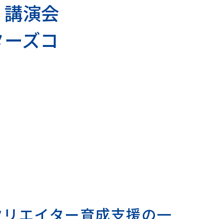
・講演会
環境デザイン学科
ターズコ
建築デザインコース
ランドスケープデザインコース
空間演出デザインコース
クリエイター育成支援の一