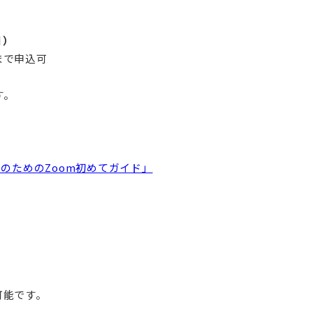
日）
まで申込可
す。
のためのZoom初めてガイド」
可能です。