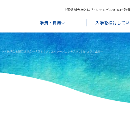
通信制大学とは？
キャンパスVOICE
取
学費・費用
入学を検討してい
ント・講演会＆限定講評会～「京まふクリエイターズコンテストU25」コラボ企画～
化コンテンツ創造学科
学習サポート
奨学金制度・ローンのご案内
入学形態と出願資格
就
教
あ
ース
グラフィックデザインコース
アクセス案内
ポ
ストレーションコース
書画コース
ース
食文化デザインコース