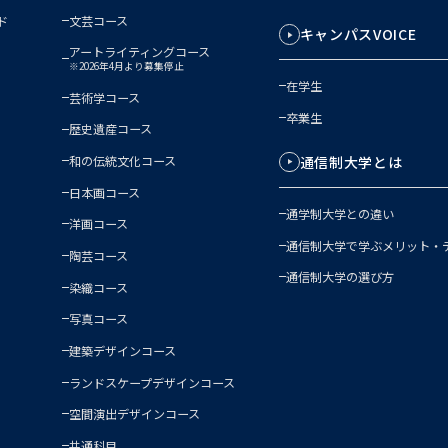
ド
文芸コース
キャンパスVOICE
アートライティングコース
※2026年4月より募集停止
在学生
芸術学コース
卒業生
歴史遺産コース
通信制大学とは
和の伝統文化コース
日本画コース
通学制大学との違い
洋画コース
通信制大学で学ぶメリット・
陶芸コース
通信制大学の選び方
染織コース
写真コース
建築デザインコース
ランドスケープデザインコース
空間演出デザインコース
共通科目