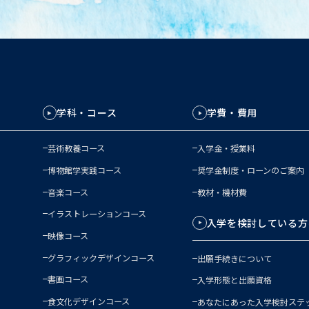
学科・コース
学費・費用
芸術教養コース
入学金・授業料
博物館学実践コース
奨学金制度・ローンのご案内
音楽コース
教材・機材費
イラストレーションコース
入学を検討している方
映像コース
グラフィックデザインコース
出願手続きについて
書画コース
入学形態と出願資格
食文化デザインコース
あなたにあった入学検討ステ