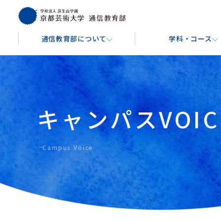
通信教育部について
学科・コース
通信教育部について
学科・コース
学費・費用
入学を検討している方へ
About
Course
Tuition & Fees
For Prospective Students
キャンパスVOIC
芸術教養学科
文
通信教育部の学び方
入学金・授業料
出願手続きについて
芸術教養コース
音楽コ
キャンパスガイド
Campus Voice
博物館学実践コース
イラ
バーチャル背景ダウンロード
映像コ