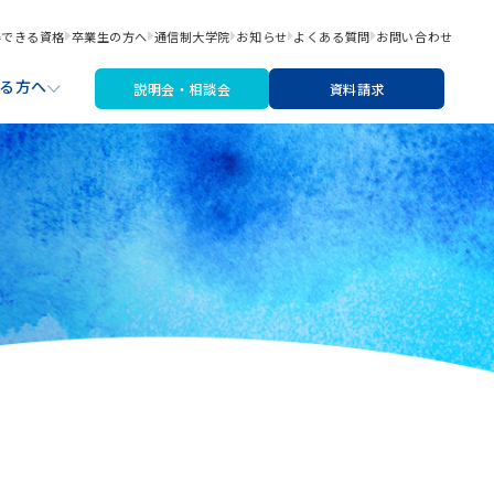
得できる資格
卒業生の方へ
通信制大学院
お知らせ
よくある質問
お問い合わせ
る方へ
説明会・相談会
資料請求
職サポート
材・機材費
なたにあった入学検討ステップ
文芸コース
リシー
アートライティングコース
※2026年4月より募集停止