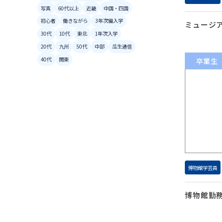
写真
60代以上
近畿
中国・四国
初心者
働きながら
3年次編入学
ミュージ
30代
10代
東北
1年次入学
20代
九州
50代
中部
瓜生通信
40代
関東
卒業生
博物館学芸員
博物館勤