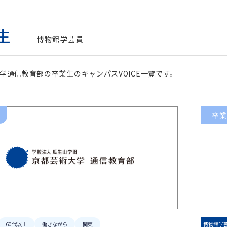
術科
生
コース
染織コース
博物館学芸員
ース
写真コース
学通信教育部の卒業生のキャンパスVOICE一覧です。
ース
卒業
通科目
科目
60代以上
働きながら
関東
博物館学