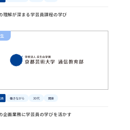
の理解が深まる学芸員課程の学び
生
芸員
働きながら
30代
関東
の企画業務に学芸員の学びを活かす