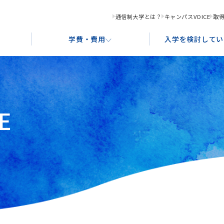
通信制大学とは？
キャンパスVOICE
取
学費・費用
入学を検討してい
E
化コンテンツ創造学科
学習サポート
奨学金制度・ローンのご案内
入学形態と出願資格
就
教
あ
ース
グラフィックデザインコース
アクセス案内
ポ
ストレーションコース
書画コース
ース
食文化デザインコース