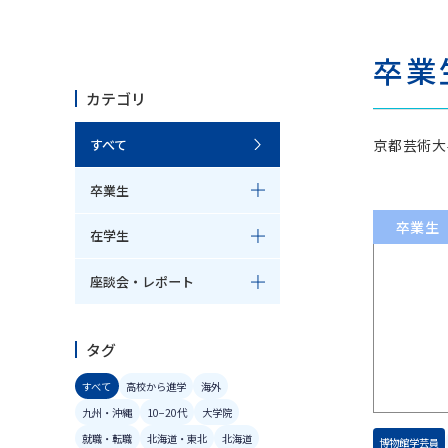
芸術学科
美
卒業
芸術学コース
日本画
カテゴリ
歴史遺産コース
洋画コ
京都芸術大
すべて
和の伝統文化コース
陶芸コ
卒業生
卒業生
在学生
博物館学芸員課程
共
座談会・レポート
博物館学芸員課程（科目等履修）
共通
タグ
すべて
高校から進学
海外
九州・沖縄
10−20代
大学院
就職・転職
北海道・東北
北海道
博物館学芸員