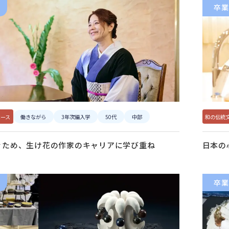
卒業
コース
働きながら
3年次編入学
50代
中部
和の伝統
ぐため、生け花の作家のキャリアに学び重ね
日本の
卒業