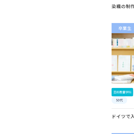
染織の制
卒業生
芸術教養学科
50代
ドイツで