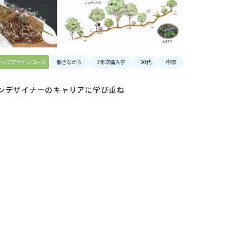
ケープデザインコース
働きながら
3年次編入学
50代
中部
ンデザイナーのキャリアに学び重ね