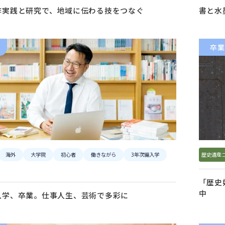
作実践と研究で、地域に伝わる技をつなぐ
書と水
卒業
海外
大学院
初心者
働きながら
3年次編入学
歴史遺産
「歴史
中
入学、卒業。仕事人生、芸術で多彩に