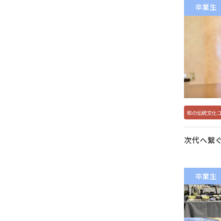
卒業生
和の伝統文化
次代へ繋
卒業生