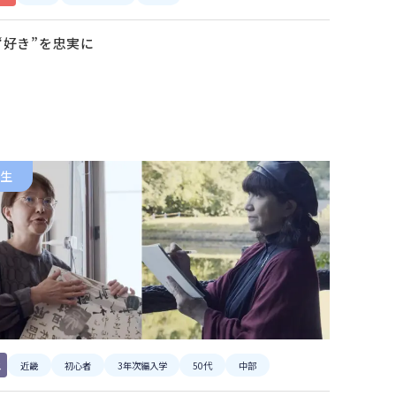
“好き”を忠実に
生
ス
近畿
初心者
3年次編入学
50代
中部