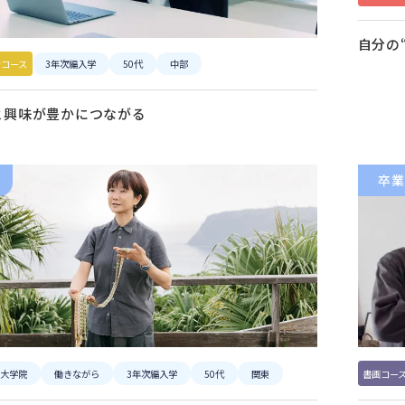
自分の
ンコース
3年次編入学
50代
中部
と興味が豊かにつながる
卒業
大学院
働きながら
3年次編入学
50代
関東
書画コー