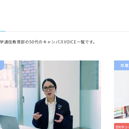
術科
コース
染織コース
ース
写真コース
学通信教育部の50代のキャンパスVOICE一覧です。
ース
卒業
通科目
科目
芸術学コ