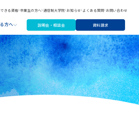
得できる資格
卒業生の方へ
通信制大学院
お知らせ
よくある質問
お問い合わせ
る方へ
説明会・相談会
資料請求
職サポート
材・機材費
なたにあった入学検討ステップ
文芸コース
リシー
アートライティングコース
※2026年4月より募集停止