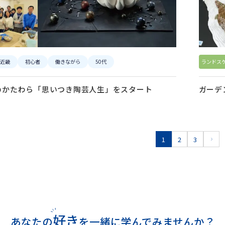
近畿
初心者
働きながら
50代
ランドス
のかたわら「思いつき陶芸人生」をスタート
ガーデ
1
2
3
好き
あなたの
を
一緒に学んでみませんか？