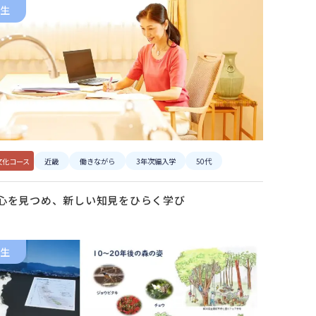
生
文化コース
近畿
働きながら
3年次編入学
50代
心を見つめ、新しい知見をひらく学び
生