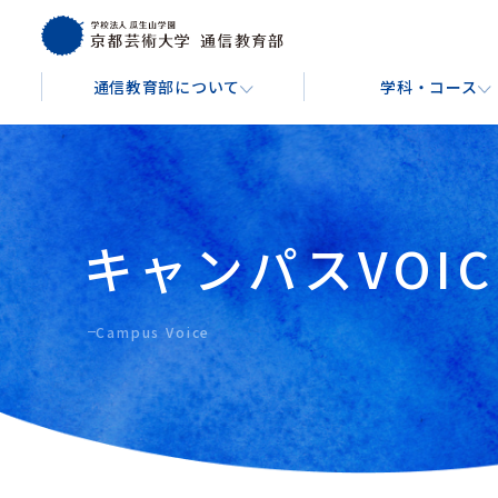
通信教育部について
学科・コース
通信教育部について
学科・コース
学費・費用
入学を検討している方へ
About
Course
Tuition & Fees
For Prospective Students
キャンパスVOIC
芸術教養学科
文
通信教育部の学び方
入学金・授業料
出願手続きについて
芸術教養コース
音楽コ
キャンパスガイド
Campus Voice
博物館学実践コース
イラ
バーチャル背景ダウンロード
映像コ