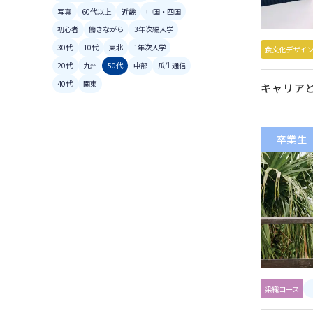
写真
60代以上
近畿
中国・四国
初心者
働きながら
3年次編入学
30代
10代
東北
1年次入学
食文化デザイ
20代
九州
50代
中部
瓜生通信
40代
関東
キャリア
卒業生
染織コース