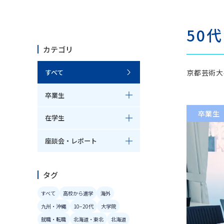
芸術学科
美
50代
芸術学コース
日本画
カテゴリ
歴史遺産コース
洋画コ
京都芸術大
すべて
和の伝統文化コース
陶芸コ
卒業生
卒業生
在学生
博物館学芸員課程
共
座談会・レポート
博物館学芸員課程（科目等履修）
共通
タグ
すべて
高校から進学
海外
九州・沖縄
10−20代
大学院
就職・転職
北海道・東北
北海道