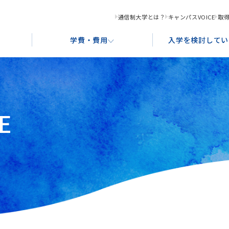
通信制大学とは？
キャンパスVOICE
取
学費・費用
入学を検討してい
E
化コンテンツ創造学科
学習サポート
奨学金制度・ローンのご案内
入学形態と出願資格
就
教
あ
ース
グラフィックデザインコース
アクセス案内
ポ
ストレーションコース
書画コース
ース
食文化デザインコース