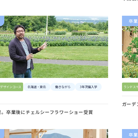
卒業
デザインコース
北海道・東北
働きながら
3年次編入学
ランドス
ガーデ
躍。卒業後にチェルシーフラワーショー受賞
卒業