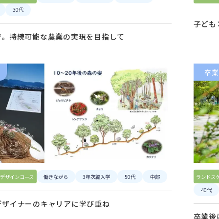
30代
子ども
で。持続可能な農業の実現を目指して
卒業
デザインコース
働きながら
3年次編入学
50代
中部
ランドス
40代
デザイナーのキャリアに学び重ね
卒業後