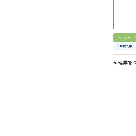
ランドスケープ
1年次入学
料理業を