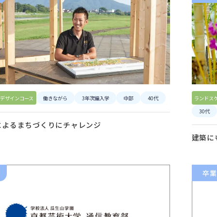
デザインコース
働きながら
3年次編入学
中部
40代
ランドス
30代
によるまちづくりにチャレンジ
建築に
卒業