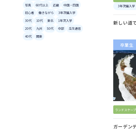
写真
60代以上
近畿
中国・四国
3年次編入学
初心者
働きながら
3年次編入学
30代
10代
東北
1年次入学
新しい道
20代
九州
50代
中部
瓜生通信
40代
関東
卒業生
ランドスケープ
ガーデン