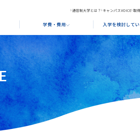
通信制大学とは？
キャンパスVOICE
取
学費・費用
入学を検討してい
E
化コンテンツ創造学科
学習サポート
奨学金制度・ローンのご案内
入学形態と出願資格
就
教
あ
ース
グラフィックデザインコース
アクセス案内
ポ
ストレーションコース
書画コース
ース
食文化デザインコース