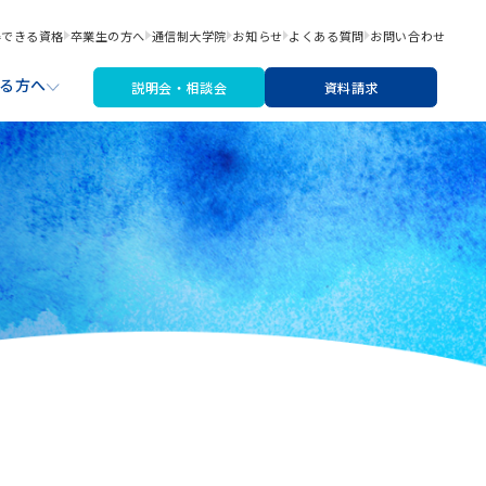
得できる資格
卒業生の方へ
通信制大学院
お知らせ
よくある質問
お問い合わせ
る方へ
説明会・相談会
資料請求
職サポート
材・機材費
なたにあった入学検討ステップ
文芸コース
リシー
アートライティングコース
※2026年4月より募集停止