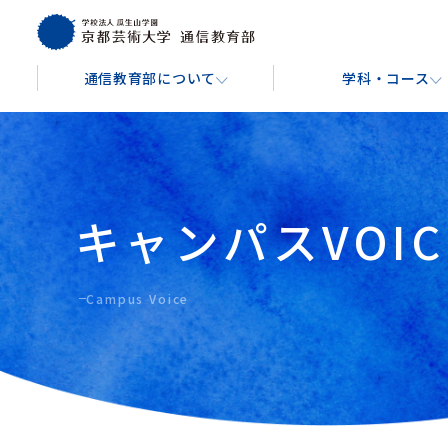
通信教育部について
学科・コース
通信教育部について
学科・コース
学費・費用
入学を検討している方へ
About
Course
Tuition & Fees
For Prospective Students
キャンパスVOIC
芸術教養学科
文
通信教育部の学び方
入学金・授業料
出願手続きについて
芸術教養コース
音楽コ
キャンパスガイド
Campus Voice
博物館学実践コース
イラ
バーチャル背景ダウンロード
映像コ