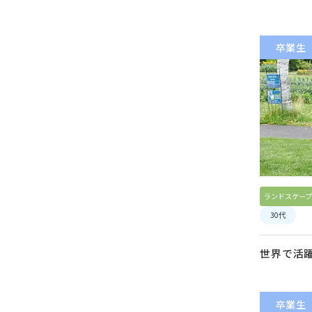
卒業生
ランドスケープ
30代
世界で活
卒業生