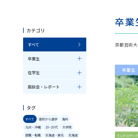
芸術学科
美
卒業
芸術学コース
日本画
カテゴリ
歴史遺産コース
洋画コ
京都芸術大
すべて
和の伝統文化コース
陶芸コ
卒業生
卒業生
在学生
博物館学芸員課程
共
座談会・レポート
博物館学芸員課程（科目等履修）
共通
タグ
すべて
高校から進学
海外
九州・沖縄
10−20代
大学院
就職・転職
北海道・東北
北海道
ランドスケープ