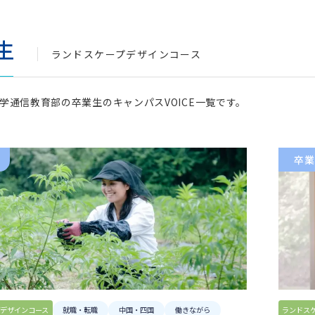
術科
生
コース
染織コース
ランドスケープデザインコース
ース
写真コース
学通信教育部の卒業生のキャンパスVOICE一覧です。
ース
卒業
通科目
科目
デザインコース
就職・転職
中国・四国
働きながら
ランドス