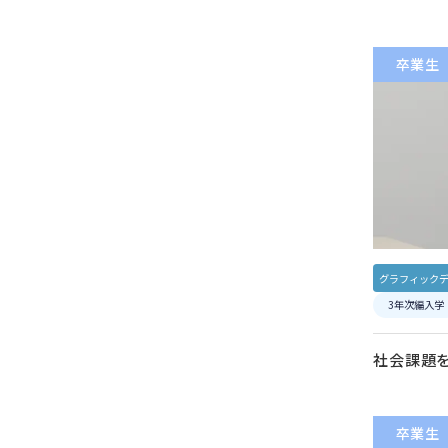
卒業生
グラフィック
3年次編入学
社会課題
卒業生