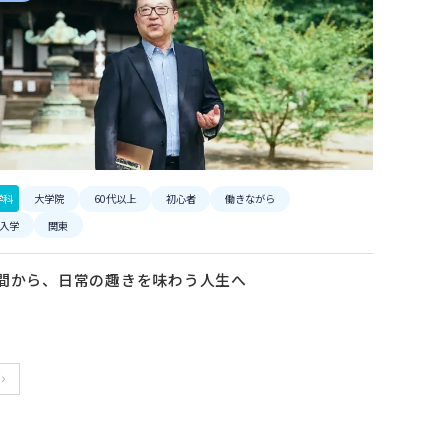
学科
大学院
60代以上
初心者
働きながら
入学
関東
間から、日常の趣きを味わう人生へ