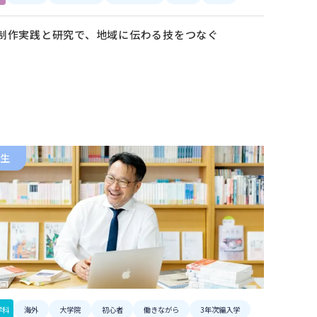
制作実践と研究で、地域に伝わる技をつなぐ
生
学科
海外
大学院
初心者
働きながら
3年次編入学