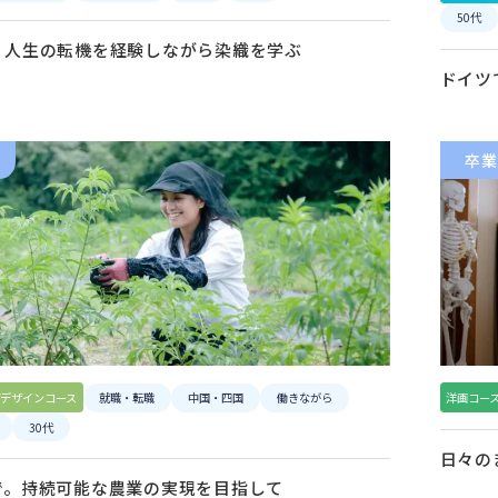
50代
。人生の転機を経験しながら染織を学ぶ
ドイツ
卒業
デザインコース
就職・転職
中国・四国
働きながら
洋画コー
30代
日々の
で。持続可能な農業の実現を目指して