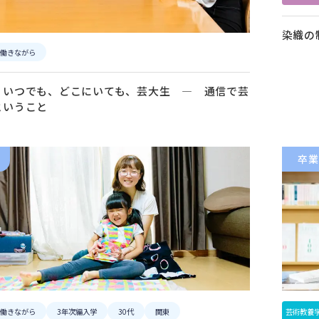
染織の
働きながら
、いつでも、どこにいても、芸大生 — 通信で芸
ということ
卒業
働きながら
3年次編入学
30代
関東
芸術教養