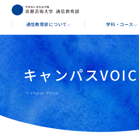
通信教育部について
学科・コース
通信教育部について
学科・コース
学費・費用
入学を検討している方へ
About
Course
Tuition & Fees
For Prospective Students
キャンパスVOIC
芸術教養学科
文
通信教育部の学び方
入学金・授業料
出願手続きについて
芸術教養コース
音楽コ
キャンパスガイド
Campus Voice
博物館学実践コース
イラ
バーチャル背景ダウンロード
映像コ