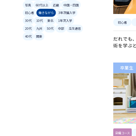
写真
60代以上
近畿
中国・四国
初心者
働きながら
3年次編入学
30代
10代
東北
1年次入学
初心者
20代
九州
50代
中部
瓜生通信
40代
関東
だれでも
術を学ぶ
卒業生
染織コース