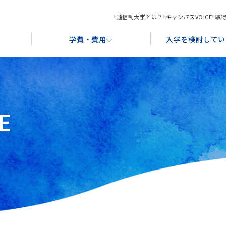
通信制大学とは？
キャンパスVOICE
取
学費・費用
入学を検討してい
E
化コンテンツ創造学科
学習サポート
奨学金制度・ローンのご案内
入学形態と出願資格
就
教
あ
ース
グラフィックデザインコース
アクセス案内
ポ
ストレーションコース
書画コース
ース
食文化デザインコース