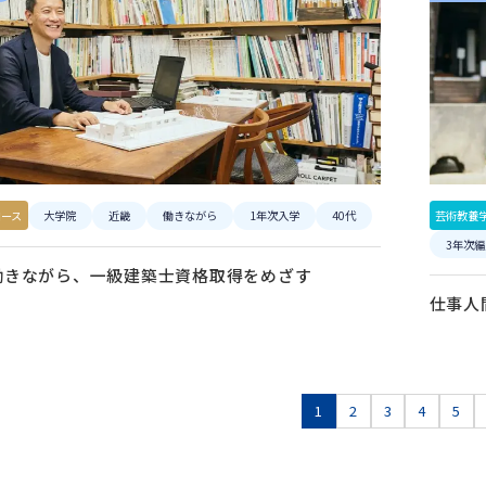
コース
大学院
近畿
働きながら
1年次入学
40代
芸術教養
3年次編
で働きながら、一級建築士資格取得をめざす
仕事人
1
2
3
4
5