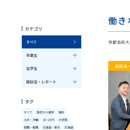
芸術学科
美
働き
芸術学コース
日本画
カテゴリ
歴史遺産コース
洋画コ
京都芸術大
すべて
和の伝統文化コース
陶芸コ
卒業生
座談会
在学生
博物館学芸員課程
共
座談会・レポート
博物館学芸員課程（科目等履修）
共通
タグ
すべて
高校から進学
海外
九州・沖縄
10−20代
大学院
就職・転職
北海道・東北
北海道