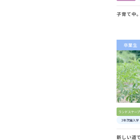
子育て中
卒業生
ランドスケープ
3年次編入学
新しい道