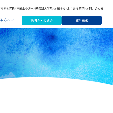
得できる資格
卒業生の方へ
通信制大学院
お知らせ
よくある質問
お問い合わせ
る方へ
説明会・相談会
資料請求
職サポート
材・機材費
なたにあった入学検討ステップ
文芸コース
リシー
アートライティングコース
※2026年4月より募集停止