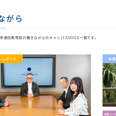
術科
ながら
コース
染織コース
ース
写真コース
学通信教育部の働きながらのキャンパスVOICE一覧です。
ース
・レポート
卒業
通科目
科目
染織コー