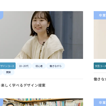
卒業
デザインコース
10−20代
初心者
働きながら
文芸コー
関東
働きな
を楽しく学べるデザイン提案
卒業