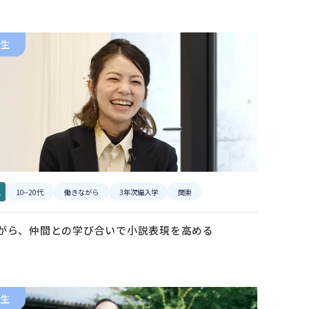
生
ス
10−20代
働きながら
3年次編入学
関東
がら、仲間との学び合いで小説表現を高める
生