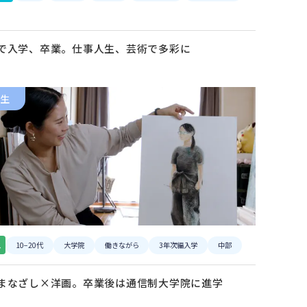
で入学、卒業。仕事人生、芸術で多彩に
生
ス
10−20代
大学院
働きながら
3年次編入学
中部
まなざし×洋画。卒業後は通信制大学院に進学