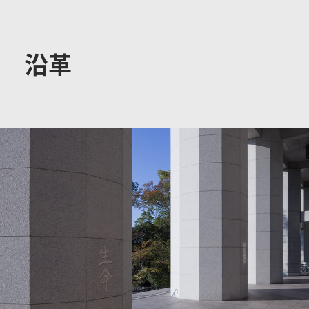
大学概要
沿革
学部学科
大学院
教育・社会連携
学生生活・就職