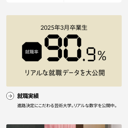
入試情報
高校生・受験生の方
在学生の方
卒業生の方
企業の方
就職実績
進路決定にこだわる芸術大学。リアルな数字を公開中。
日本
English
한국어