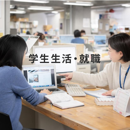
大学概要
学部学科
学生生活・就職
大学院
教育・社会連携
学生生活・就職