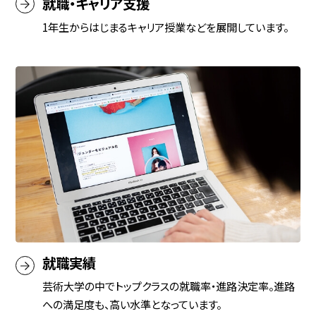
就職・キャリア支援
1年生からはじまるキャリア授業などを展開しています。
简体字
繁体字
通信教育部
就職実績
芸術大学の中でトップクラスの就職率・進路決定率。進路
藝術学舎
（公開講座）
への満足度も、高い水準となっています。