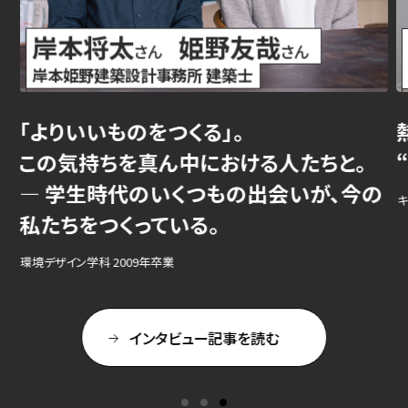
岸本将太
姫野友哉
さん
さん
岸本姫野建築設計事務所 建築士
「よりいいものをつくる」。
この気持ちを真ん中における人たちと。
— 学生時代のいくつもの出会いが、今の
キ
私たちをつくっている。
環境デザイン学科 2009年卒業
インタビュー記事を読む