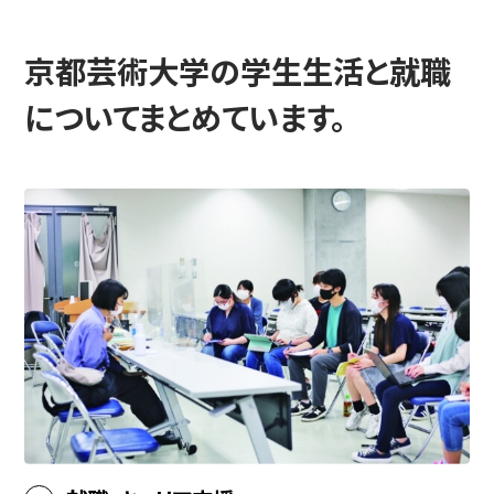
京都芸術大学の学生生活と就職
入試情報
についてまとめています。
高校生・受験生の方
在学生の方
卒業生の方
企業の方
日本
English
한국어