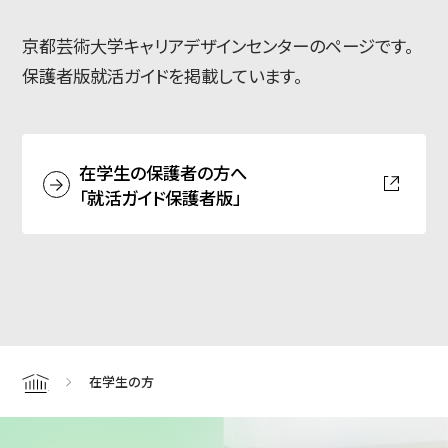
京都芸術大学キャリアデザインセンターのページです。
简体字
繁体字
保護者版就活ガイドを掲載しています。
在学生の保護者の方へ
「就活ガイド保護者版」
通信教育部
在学生の方
Home
藝術学舎
（公開講座）