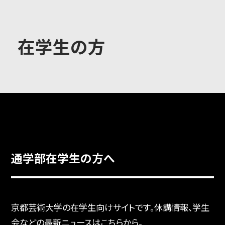
大学概要
在学生の方
学部学科
大学院
通学部在学生の方へ
教育・社会連携
京都芸術大学の在学生向けサイトです。休講情報、学生
学生生活・就職
会などの最新ニュースはこちらから。