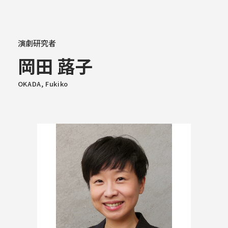
大学概要
演劇研究者
岡田 蕗子
学部学科
OKADA, Fukiko
大学院
教育・社会連携
学生生活・就職