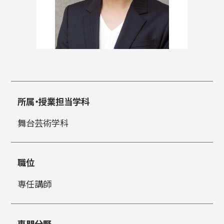
入試情報
高校生・受験生の方
在学生の方
所属・授業担当学科
舞台芸術学科
卒業生の方
企業の方
職位
専任講師
日本
English
한국어
専門分野