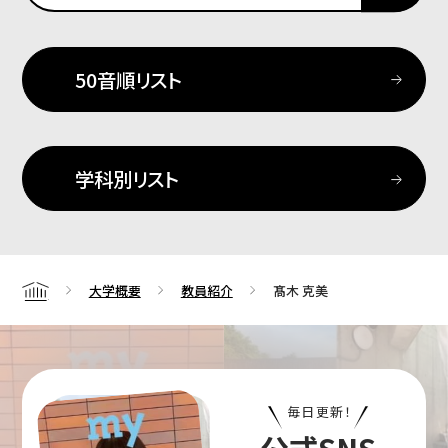
50音順リスト
学科別リスト
大学概要
教員紹介
髙木 克美
Home
毎日更新！
公式SNS