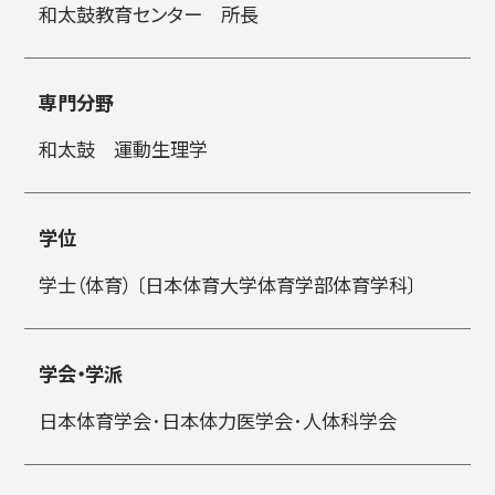
和太鼓教育センター 所長
简体字
繁体字
専門分野
和太鼓 運動生理学
学位
学士（体育） 〔日本体育大学体育学部体育学科〕
通信教育部
学会・学派
日本体育学会･日本体力医学会･人体科学会
藝術学舎
（公開講座）