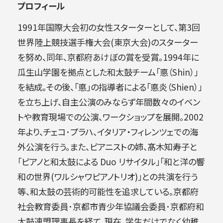
プロフィール
1991年国際大会初の女性スターターとして、第3回
世界陸上競技選手権大会(東京大会)のスターター
を努め、同年、京都府あけぼの賞を受賞。1994年に
瓜生山学園を拠点とした和太鼓チーム「悳（Shin）」
を結成。その後、「悳」の指導者による「悳炎（Shien）」
を立ち上げ、自主公演のみならず年間数々のイベン
トや教育現場での公演、ワークショップを展開。2002
年より、チェコ･プラハ、イタリア・フィレンツェでの海
外公演を行う。また、ピアニストの姉、髙木知寿子と
「ピアノと和太鼓による Duo リサイタル」「和と洋の響
和の世界(ワルシャワピアノトリオ)」との共演を行う
等、和太鼓の芸術的可能性を追求している。京都府
社会教育委員･京都市青少年協議会委員･京都府和
太鼓連盟理事長を経て、現在。学生だけでなく幼稚