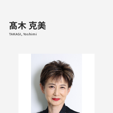
大学概要
髙木 克美
TAKAGI, Yoshimi
学部学科
大学院
教育・社会連携
学生生活・就職