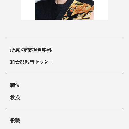
入試情報
所属・授業担当学科
高校生・受験生の方
在学生の方
和太鼓教育センター
卒業生の方
企業の方
職位
教授
役職
日本
English
한국어