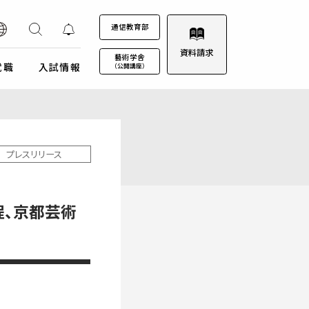
通信教育部
資料請求
藝術学舎
就職
入試情報
（公開講座）
装プロジェクト
ウルトラプロジェクト
通信教育部
通信教育部
通信教育部 入試情報はこちら
術劇場
芸術教養科目
プレスリリース
試詳細
キャンパスカレンダー
ロゴマークについて
募集定員・アドミッションポリシー
キャンパスフォトツアー
学園歌
程、京都芸術
試験日程・会場
理事会
エントリー・出願
教職員募集
受験上及び修学上の配慮に関する事前相談
合格（エントリー）発表
入試結果データ