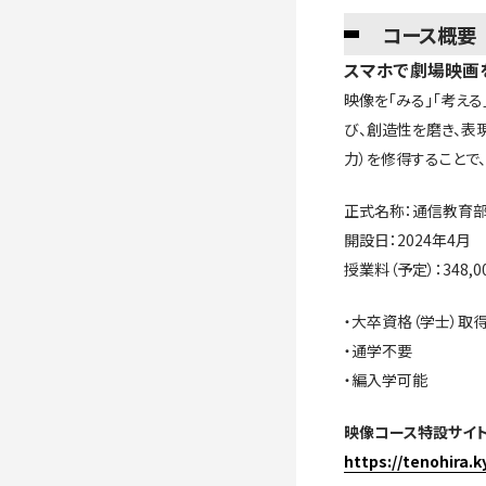
コース概要
スマホで劇場映画を
映像を「みる」「考え
び、創造性を磨き、表
力）を修得することで
正式名称：通信教育
開設日：2024年4月
授業料（予定）：348
・大卒資格（学士）取
・通学不要
・編入学可能
映像コース特設サイ
https://tenohira.k