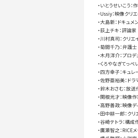
・いとうせいこう：
・Ussiy：映像クリ
・大島新：ドキュメ
・荻上チキ：評論家
・川村真司：クリエ
・菊間千乃：弁護士
・木月洋介：プロデ
・くろやなぎてっぺ
・四方幸子：キュレ
・佐野亜裕美：ドラ
・鈴木おさむ：放送
・関根光才：映像作
・高野善政：映像デ
・田中耕一郎：クリ
・谷崎テトラ：構成
・廣瀬智之：RIC