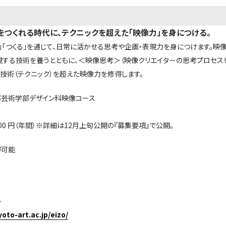
つくれる時代に、テクニックを超えた「映像力」を身につける。
る」「つくる」を通じて、日常に活かせる思考や企画・表現力を身につけます。
現する技術を養うとともに、＜映像思考＞（映像クリエイターの思考プロセ
、技術（テクニック）を超えた映像力を修得します。
部芸術学部デザイン科映像コース
,000 円（年間）※詳細は12月上旬公開の『募集要項』で公開。
得可能
ト
yoto-art.ac.jp/eizo/