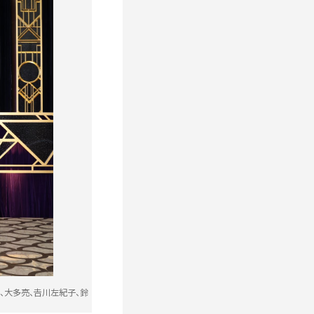
、大多亮、𠮷川左紀子、鈴