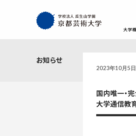
大学
大学概要
教育・社会連携
学生生活・就職
通学部
通学部
TOP
TOP
TOP
お知らせ
入試情報
TOP
京都芸術大学
就職・キャリア
学生生活
2023年10月5
試験
創設者の想い
就職・キャリア支援
AIの基本方針・
学生会
入学試験一覧
一般選抜
建学の理念・使命・目的
就職実績
教員紹介
学生相
国内唯一・完
総合型選抜1期 体験授業型
総合型選抜3期
大学基本情報
卒業生紹介
情報公開
障がい
総合型選抜2期 体験授業型
総合型選抜4期
大学通信教育
附属施設紹介
紀要
総合型選抜1期 探究プロセス型
大学入学共通
アクセスマップ
附置機関
総合型選抜2期 探究プロセス型
大学入学共通
学長・副学長メッセージ
環境宣言
総合型選抜3期 科目選択型
ポリシー
キャンパスマッ