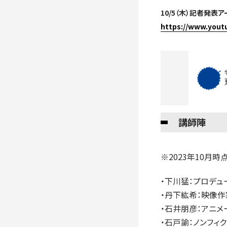
10/5（木）記者発表
https://www.yout
講師陣
※2023年10月
・下川猛：プロデ
・丹下紘希：映像作
・石井朋彦：アニメ
・石戸諭：ノンフィ