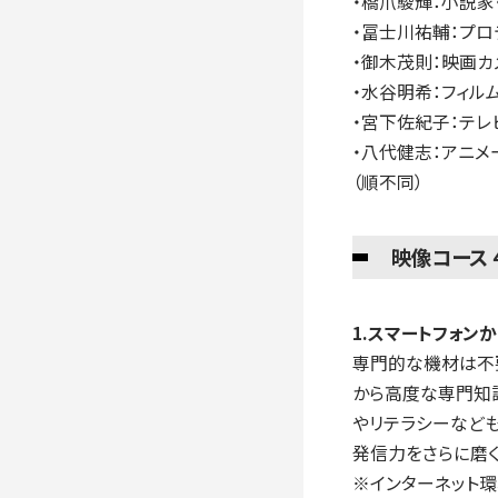
・橋爪駿輝：小説家
・冨士川祐輔：プロ
・御木茂則：映画カ
・水谷明希：フィル
・宮下佐紀子：テレ
・八代健志：アニメ
（順不同）
映像コース 
1.スマートフォン
専門的な機材は不
から高度な専門知
やリテラシーなど
発信力をさらに磨く
※インターネット環