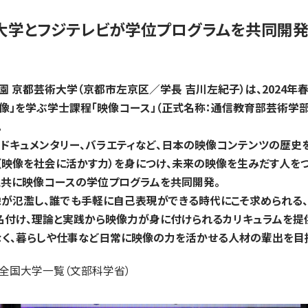
入試についてもっと知りたい
大学とフジテレビが学位プログラムを共同開
学準備
入試Q＆A
説明会・見学会
内
 京都芸術大学（京都市左京区／学長 吉川左紀子）は、2024年春
映像」を学ぶ学士課程「映像コース」（正式名称：通信教育部芸術学
。
、ドキュメンタリー、バラエティなど、日本の映像コンテンツの歴史
（映像を社会に活かす力）を身につけ、未来の映像を生みだす人をつ
と共に映像コースの学位プログラムを共同開発。
像が氾濫し、誰でも手軽に自己表現ができる時代にこそ求められる
と名付け、理論と実践から映像力が身に付けられるカリキュラムを提
なく、暮らしや仕事など日常に映像の力を活かせる人材の輩出を目
度全国大学一覧（文部科学省）