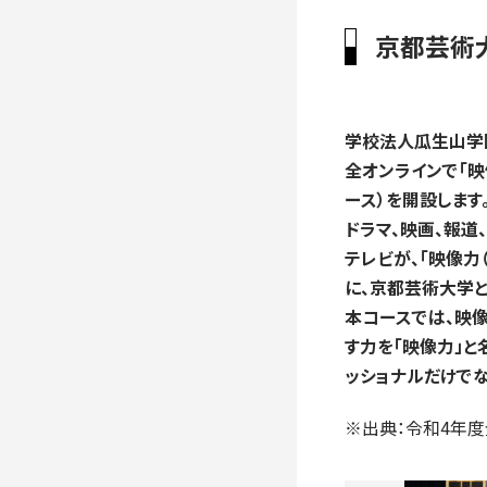
入学手続き
京都芸術
検定料・学費・諸費用
入学手続・入
奨学金
住まいのご案
学校法人瓜生山学園
全オンラインで「
ース）を開設します
ドラマ、映画、報道
テレビが、「映像力
に、京都芸術大学
本コースでは、映
す力を「映像力」
ッショナルだけで
※出典：令和4年