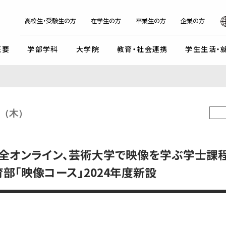
日本
English
한국어
简体字
繁体字
高校生・受験生の方
在学生の方
卒業生の方
企業の方
概要
学部学科
大学院
教育・社会連携
学生生活・
マンデイプロジェクト
社会実
国際交流プログラム
京都芸
キャンパスイベント・カレンダー
学校法人瓜生山学園
日（木）
外国人留学生・編入学・
海外帰国生徒向け試験
入
ガイドライン
交流協定・交換留学協定校
卒業展・大学院修了展
学園が目指すもの
外国人留学生入学試験
談・支援体制
海外事務所
学園祭（大瓜生山祭）
沿革
全オンライン、芸術大学で映像を学ぶ学士課
 テーマ選択型
海外帰国生徒入試
学生支援
ご寄付のお願い
関連組織
 テーマ選択型
編入学試験
部「映像コース」2024年度新設
ふるさと納税のご案内
組織図
テスト利用型1期
外国人留学生編入学試験
公式SNSアカウント
テスト利用型2期
大学院入学試験
プ