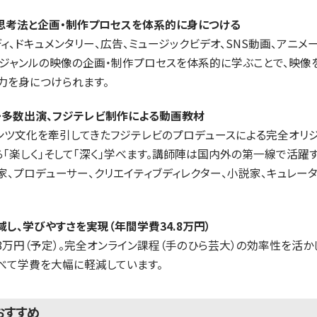
の思考法と企画・制作プロセスを体系的に身につける
ディ、ドキュメンタリー、広告、ミュージックビデオ、SNS動画、アニメ
像ジャンルの映像の企画・制作プロセスを体系的に学ぶことで、映像
力を身につけられます。
ー多数出演、フジテレビ制作による動画教材
ンツ文化を牽引してきたフジテレビのプロデュースによる完全オリ
「楽しく」そして「深く」学べます。講師陣は国内外の第一線で活躍
家、プロデューサー、クリエイティブディレクター、小説家、キュレー
。
減し、学びやすさを実現（年間学費34.8万円）
.8万円（予定）。完全オンライン課程（手のひら芸大）の効率性を活
べて学費を大幅に軽減しています。
おすすめ