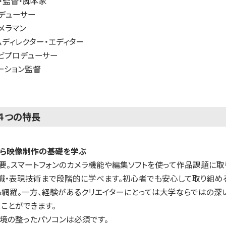
・監督・脚本家
デューサー
メラマン
ムディレクター・エディター
ビプロデューサー
ーション監督
４つの特長
から映像制作の基礎を学ぶ
要。スマートフォンのカメラ機能や編集ソフトを使って作品課題に取
識・表現技術まで段階的に学べます。初心者でも安心して取り組め
も網羅。一方、経験があるクリエイターにとっては大学ならではの深
ことができます。
境の整ったパソコンは必須です。