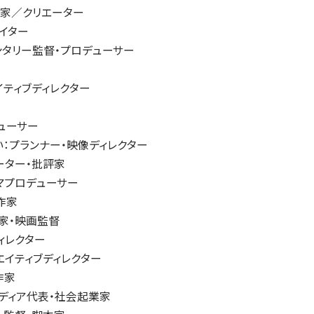
作家／クリエーター
エイター
ンタリー監督・プロデューサー
イティブディレクター
ューサー
い：プランナー・映像ディレクター
ーター・批評家
マプロデューサー
作家
家・映画監督
ィレクター
エイティブディレクター
作家
Eメディア代表・社会起業家