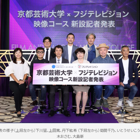
発表の様子（上段左から）下川猛、上田篤、丹下紘希 （下段左から）菊間千乃、いとうせいこう
木おさむ、大島新