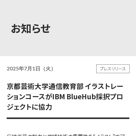
大学概要
お知らせ
学部学科
2025年7月1日（火）
プレスリリース
大学院
京都芸術大学通信教育部 イラストレー
ションコースがIBM BlueHub採択プロ
教育・社会連携
ジェクトに協力
学生生活・就職