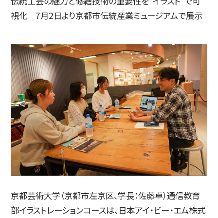
伝統工芸の魅力と修繕技術の重要性を“イラスト”で可
視化 7月2日より京都市伝統産業ミュージアムで展示
入試情報
高校生・受験生の方
在学生の方
卒業生の方
企業の方
京都芸術大学（京都市左京区、学長：佐藤卓）通信教育
部イラストレーションコースは、日本アイ・ビー・エム株式
日本
English
한국어