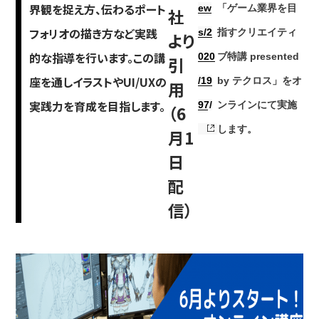
界観を捉え方、伝わるポート
ew
「ゲーム業界を目
社
フォリオの描き方など実践
s/2
指すクリエイティ
より
简体字
繁体字
的な指導を行います。この講
020
ブ特講 presented
引
座を通しイラストやUI/UXの
/19
by テクロス」をオ
用
実践力を育成を目指します。
97/
ンラインにて実施
（6
します。
月1
日
配
信）
通信教育部
藝術学舎
（公開講座）