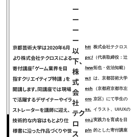
ー
ー
入試情報
ー
ー
京都芸術大学は2020年6月
htt
株式会社テクロス
以
高校生・受験生の方
在学生の方
より株式会社テクロスによる
ps:/
（代表取締役：辻
下、
寄付講座「ゲーム業界を目
/ww
拓也・佐治知範）
株
指すクリエイティブ特講 」を
w.t
は、京都芸術大学
式
卒業生の方
企業の方
開講します。同講座では現場
ech
（京都府京都市左
会
で活躍するデザイナーやイラ
cro
京区）にて学生の
社
ストレーターを講師に迎え、
ss.
イラスト、UI/UXの
テク
技術的な内容はもとより仕
co.j
実践力を育成を目
ロ
様書に沿った作品づくりや世
p/n
的とした寄付講座
日本
English
한국어
ス