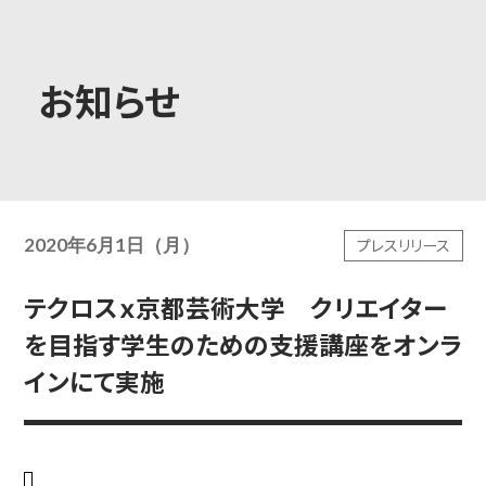
大学概要
お知らせ
学部学科
2020年6月1日（月）
プレスリリース
大学院
テクロスｘ京都芸術大学 クリエイター
を目指す学生のための支援講座をオンラ
教育・社会連携
インにて実施
学生生活・就職