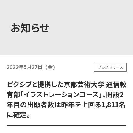
大学概要
お知らせ
学部学科
2022年5月27日（金）
プレスリリース
大学院
ピクシブと提携した京都芸術大学 通信教
育部「イラストレーションコース」、開設2
教育・社会連携
年目の出願者数は昨年を上回る1,811名
に確定。
学生生活・就職