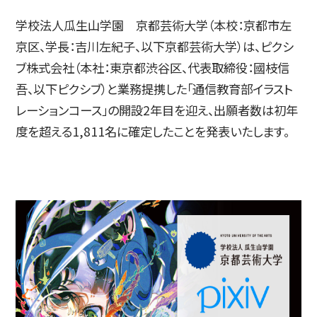
学校法人瓜生山学園 京都芸術大学（本校：京都市左
京区、学長：吉川左紀子、以下京都芸術大学）​は、ピクシ
入試情報
ブ株式会社（本社：東京都渋谷区、代表取締役：國枝信
吾、以下ピクシブ）と業務提携した「通信教育部イラスト
レーションコース」の開設2年目を迎え、出願者数は初年
高校生・受験生の方
在学生の方
度を超える1,811名に確定したことを発表いたします。
卒業生の方
企業の方
日本
English
한국어