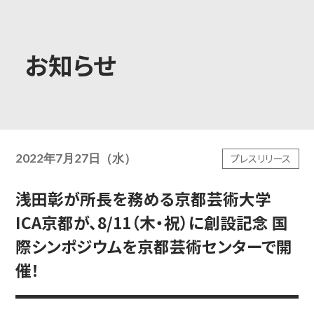
大学概要
お知らせ
学部学科
2022年7月27日（水）
プレスリリース
大学院
浅田彰が所長を務める京都芸術大学
ICA京都が、8/11（木・祝）に創設記念 国
教育・社会連携
際シンポジウムを京都芸術センターで開
催！
学生生活・就職