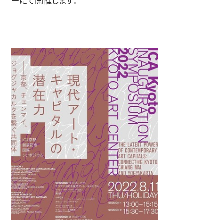
ーにて開催します。
简体字
繁体字
通信教育部
藝術学舎
（公開講座）