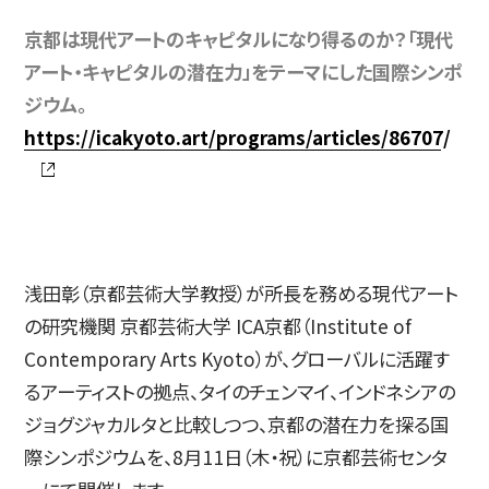
京都は現代アートのキャピタルになり得るのか？「現代
アート・キャピタルの潜在力」をテーマにした国際シンポ
入試情報
ジウム。
https://icakyoto.art/programs/articles/86707/
高校生・受験生の方
在学生の方
浅田彰（京都芸術大学教授）が所長を務める現代アート
卒業生の方
企業の方
の研究機関 京都芸術大学 ICA京都（Institute of
Contemporary Arts Kyoto）が、グローバルに活躍す
るアーティストの拠点、タイのチェンマイ、インドネシアの
ジョグジャカルタと比較しつつ、京都の潜在力を探る国
際シンポジウムを、8月11日（木・祝）に京都芸術センタ
日本
English
한국어