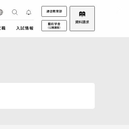
通信教育部
資料請求
藝術学舎
就職
入試情報
（公開講座）
装プロジェクト
ウルトラプロジェクト
通信教育部
通信教育部
通信教育部 入試情報はこちら
術劇場
芸術教養科目
試詳細
キャンパスカレンダー
ロゴマークについて
募集定員・アドミッションポリシー
キャンパスフォトツアー
学園歌
試験日程・会場
理事会
エントリー・出願
教職員募集
受験上及び修学上の配慮に関する事前相談
合格（エントリー）発表
入試結果データ