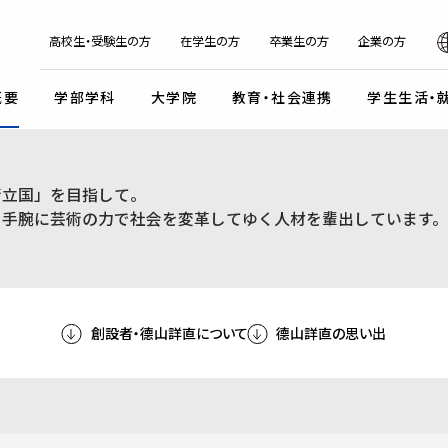
日本
English
한국어
简体字
繁体字
高校生・受験生の方
在学生の方
卒業生の方
企業の方
概要
学部学科
大学院
教育・社会連携
学生生活・
マンデイプロジェクト
社会実
術立国」を目指して。
国際交流プログラム
京都芸
キャンパスイベント・カレンダー
学校法人瓜生山学園
を手腕に芸術の力で社会を変革してゆく人材を輩出しています。
外国人留学生・編入学・
海外帰国生徒向け試験
入
ガイドライン
交流協定・交換留学協定校
卒業展・大学院修了展
学園が目指すもの
外国人留学生入学試験
談・支援体制
海外事務所
学園祭（大瓜生山祭）
沿革
 テーマ選択型
海外帰国生徒入試
学生支援
ご寄付のお願い
関連組織
 テーマ選択型
編入学試験
創設者・德山詳直について
德山詳直の思い出
ふるさと納税のご案内
組織図
テスト利用型1期
外国人留学生編入学試験
公式SNSアカウント
テスト利用型2期
大学院入学試験
プ