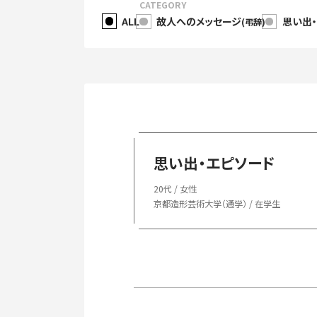
CATEGORY
ALL
故人へのメッセージ
思い出
(弔辞)
思い出・エピソード
20代 / 女性
京都造形芸術大学（通学） / 在学生