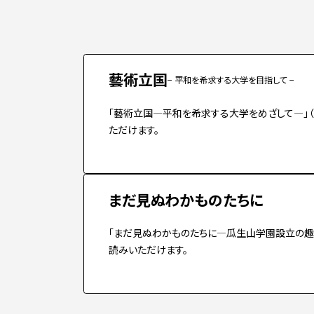
入学手続き
検定料・学費・諸費用
入学手続・入
奨学金
住まいのご案
藝術立国
− 平和を希求する大学を目指して −
「藝術立国―平和を希求する大学をめざして―」（
ただけます。
まだ見ぬわかものたちに
「まだ見ぬわかものたちに―瓜生山学園設立の趣旨
読みいただけます。