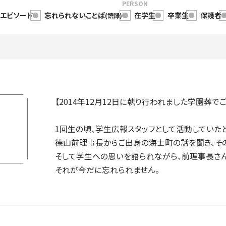
PERSON
・エピソード
忘れられないことば
在学生
卒業生
保護者
(語録)
【2014年12月12日に執り行われました学園葬で
1回生の頃、学生広報スタッフとして活動していた
德山前理事長からご出身の海士町の話を聞き、そ
そして学生への思いを語られながら、前理事長さん
それが今だに忘れられません。