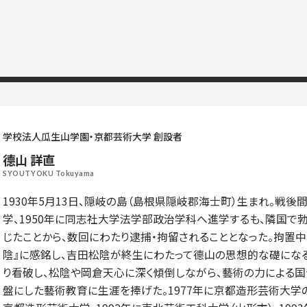
学校法人瓜生山学園・京都芸術大学 創設者
德山 詳直
SYOUTYOKU Tokuyama
1930年5月13日、隠岐の島（島根県隠岐郡海士町）生まれ。戦後
学、1950年に同志社大学法学部政治学科へ進学するも、隣国
じたことから、数回にわたり逮捕・拘留されることとなった。拘置
陰』に感銘し、吉田松陰が終生にわたって德山の思想的な礎にな
り看破し、松陰や岡倉天心に深く傾倒しながら、藝術の力による国
盤にした藝術教育に生涯を捧げた。1977年に京都造形芸術大学