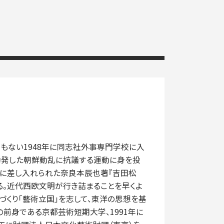
間もない1948年に同志社外事専門学校に入
で勃発した朝鮮動乱に抗議する運動に身を投
中に差し入れられた奈良本辰也著『吉田松
る。近代西欧文明が行き詰まることを早くよ
づくり「藝術立国」を志して、東洋の思想を基
の前身である京都芸術短期大学、1991年に