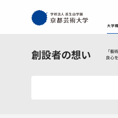
大学
大学概要
教育・社会連携
学生生活・就職
通学部
通学部
TOP
TOP
TOP
創設者の想い
「藝
入試情報
TOP
京都芸術大学
就職・キャリア
学生生活
良心
試験
創設者の想い
就職・キャリア支援
AIの基本方針・
学生会
入学試験一覧
一般選抜
建学の理念・使命・目的
就職実績
教員紹介
学生相
総合型選抜1期 体験授業型
総合型選抜3期
大学基本情報
卒業生紹介
情報公開
障がい
総合型選抜2期 体験授業型
総合型選抜4期
附属施設紹介
紀要
総合型選抜1期 探究プロセス型
大学入学共通
アクセスマップ
附置機関
総合型選抜2期 探究プロセス型
大学入学共通
学長・副学長メッセージ
環境宣言
総合型選抜3期 科目選択型
ポリシー
キャンパスマッ