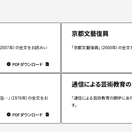
入試についてもっと知りたい
学準備
入試Q＆A
説明会・見学会
内
京都文藝復興
2007年）の全文をお読みい
「京都文藝復興」（2000年）の全
PDFダウンロード
通信による芸術教育の
―」（1976年）の全文をお
「通信による芸術教育の開学にあた
す。
PDFダウンロード