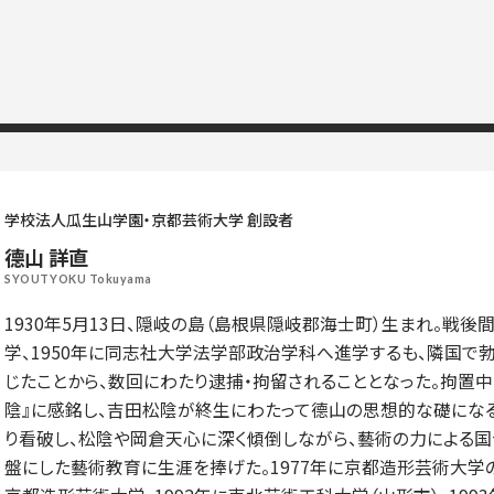
学校法人瓜生山学園・京都芸術大学 創設者
德山 詳直
SYOUTYOKU Tokuyama
1930年5月13日、隠岐の島（島根県隠岐郡海士町）生まれ。戦後
学、1950年に同志社大学法学部政治学科へ進学するも、隣国
じたことから、数回にわたり逮捕・拘留されることとなった。拘置
陰』に感銘し、吉田松陰が終生にわたって德山の思想的な礎にな
り看破し、松陰や岡倉天心に深く傾倒しながら、藝術の力による国
盤にした藝術教育に生涯を捧げた。1977年に京都造形芸術大学