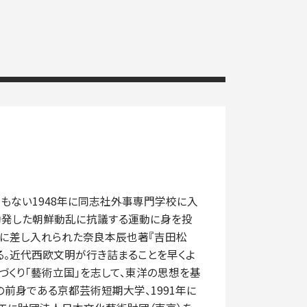
間もない1948年に同志社外事専門学校に入
で勃発した朝鮮動乱に抗議する運動に身を投
中に差し入れられた奈良本辰也著『吉田松
る。近代西欧文明が行き詰まることを早くよ
づくり「藝術立国」を志して、東洋の思想を基
の前身である京都芸術短期大学、1991年に