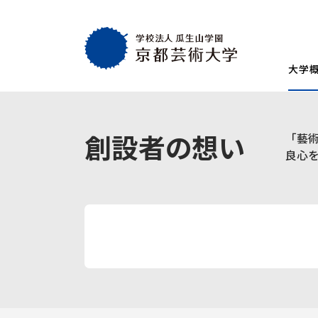
大学
大学概要
教育・社会連携
学生生活・就職
通学部
通学部
TOP
TOP
TOP
創設者の想い
「藝
入試情報
TOP
京都芸術大学
就職・キャリア
学生生活
良心
試験
創設者の想い
就職・キャリア支援
AIの基本方針・
学生会
入学試験一覧
一般選抜
建学の理念・使命・目的
就職実績
教員紹介
学生相
総合型選抜1期 体験授業型
総合型選抜3期
大学基本情報
卒業生紹介
情報公開
障がい
総合型選抜2期 体験授業型
総合型選抜4期
附属施設紹介
紀要
総合型選抜1期 探究プロセス型
大学入学共通
アクセスマップ
附置機関
総合型選抜2期 探究プロセス型
大学入学共通
学長・副学長メッセージ
環境宣言
総合型選抜3期 科目選択型
ポリシー
キャンパスマッ