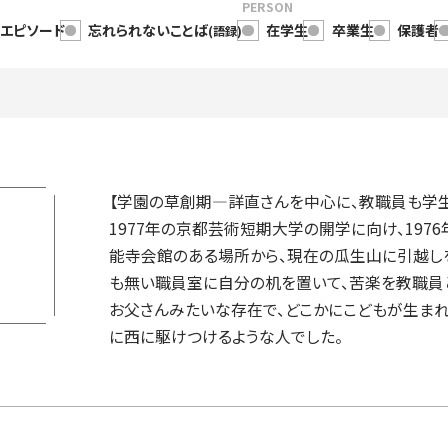
PERSON
・エピソード
忘れられないことば
在学生
卒業生
保護者
(語録)
【学園の草創期―詳直さんを中心に、教職員も学生
1977年の京都芸術短期大学の開学に向け、197
能寺会館のある場所から、現在の瓜生山に引越しを
も無い職員室に自分の机を置いて、苦楽を教職員
お父さんみたいな存在で、どこかにこどもが生まれ
に西に駆けつけるような人でした。