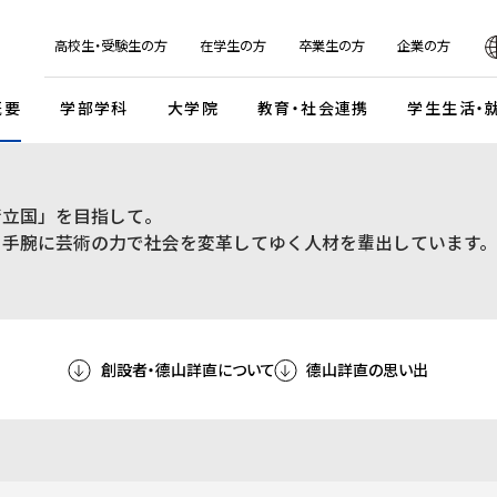
日本
English
한국어
简体字
繁体字
高校生・受験生の方
在学生の方
卒業生の方
企業の方
概要
学部学科
大学院
教育・社会連携
学生生活・
マンデイプロジェクト
社会実
術立国」を目指して。
国際交流プログラム
京都芸
キャンパスイベント・カレンダー
学校法人瓜生山学園
を手腕に芸術の力で社会を変革してゆく人材を輩出しています。
外国人留学生・編入学・
海外帰国生徒向け試験
入
ガイドライン
交流協定・交換留学協定校
卒業展・大学院修了展
学園が目指すもの
外国人留学生入学試験
談・支援体制
海外事務所
学園祭（大瓜生山祭）
沿革
 テーマ選択型
海外帰国生徒入試
学生支援
ご寄付のお願い
関連組織
 テーマ選択型
編入学試験
創設者・德山詳直について
德山詳直の思い出
ふるさと納税のご案内
組織図
テスト利用型1期
外国人留学生編入学試験
公式SNSアカウント
テスト利用型2期
大学院入学試験
プ