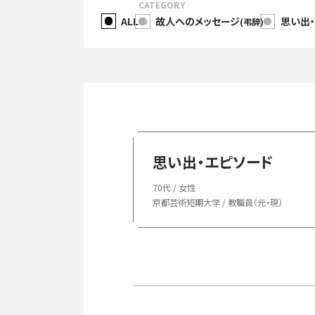
CATEGORY
ALL
故人へのメッセージ
思い出
(弔辞)
思い出・エピソード
70代 / 女性
京都芸術短期大学 / 教職員（元・現）