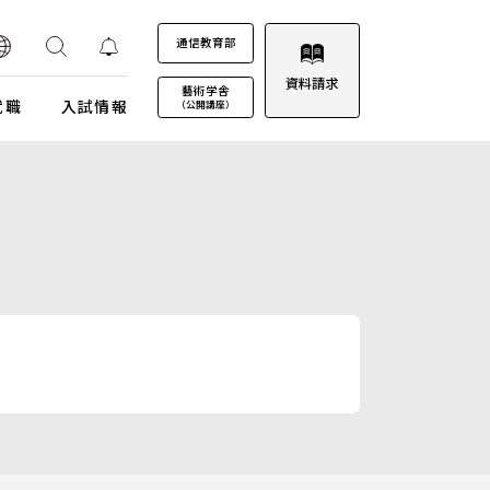
通信教育部
資料請求
藝術学舎
就職
入試情報
（公開講座）
装プロジェクト
ウルトラプロジェクト
通信教育部
通信教育部
通信教育部 入試情報はこちら
術劇場
芸術教養科目
試詳細
キャンパスカレンダー
ロゴマークについて
募集定員・アドミッションポリシー
キャンパスフォトツアー
学園歌
試験日程・会場
理事会
エントリー・出願
教職員募集
受験上及び修学上の配慮に関する事前相談
合格（エントリー）発表
入試結果データ