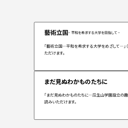
入学手続き
検定料・学費・諸費用
入学手続・入
奨学金
住まいのご案
藝術立国
− 平和を希求する大学を目指して −
「藝術立国―平和を希求する大学をめざして―」（
ただけます。
まだ見ぬわかものたちに
「まだ見ぬわかものたちに―瓜生山学園設立の趣旨
読みいただけます。