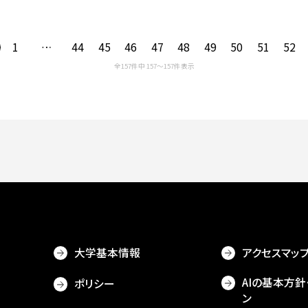
1
…
44
45
46
47
48
49
50
51
52
全157件中 157〜157件表示
大学基本情報
アクセスマッ
AIの基本方針
ポリシー
ン