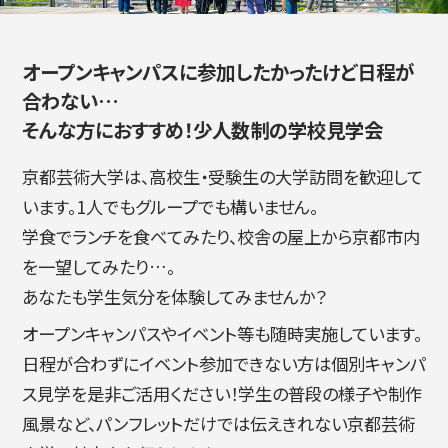
オープンキャンパスに参加したかったけど日程が
入試情報
合わない…
そんな方におすすめ！少人数制の学校見学会
京都芸術大学は、高校生・受験生の大学訪問を歓迎して
高校生・受験生の方
在学生の方
います。1人でもグループでも構いません。
学食でランチを食べてみたり、校舎の屋上から京都市内
を一望してみたり…。
卒業生の方
企業の方
あなたも学生気分を体験してみませんか？
オープンキャンパスやイベント等も随時実施しています。
日程が合わずにイベント参加できない方は個別キャンパ
ス見学を是非ご活用ください！学生の普段の様子や制作
風景など、パンフレットだけでは伝えきれない京都芸術
日本
English
한국어