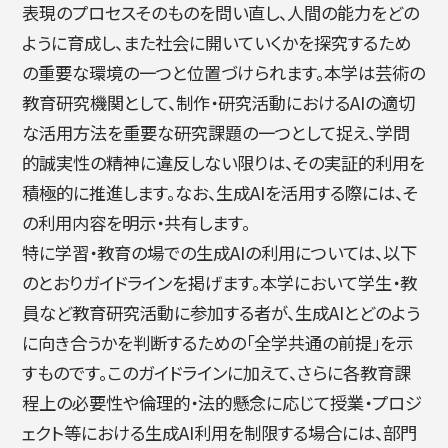
表現のプロセスそのものを問い直し、人間の能力をどの
ように育成し、また社会に開いていくかを探究するため
简体字
繁体字
の重要な環境の一つと位置づけられます。本学は芸術の
教育研究機関として、制作・研究活動におけるAIの適切
な活用方法を重要な研究課題の一つとして捉え、学問
的誠実性の精神に違反しない限りは、その実証的利用を
積極的に推進します。なお、生成AIを活用する際には、そ
の利用内容を明示・共有します。
特に学習・教育の場での生成AIの利用については、以下
のとおりガイドラインを掲げます。本学において学生・教
通信教育部
員など教育研究活動に参加する者が、生成AIとどのよう
に向き合うかを判断するための「全学共通の前提」を示
すものです。このガイドラインに加えて、さらに各教育課
程上の必要性や倫理的・法的懸念に応じて授業・プロジ
藝術学舎
（公開講座）
ェクト等における生成AI利用を制限する場合には、部門