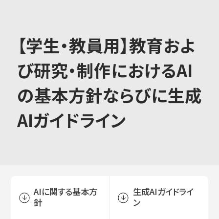
大学概要
【学生・教員用】教育およ
び研究・制作におけるAI
学部学科
の基本方針ならびに生成
AIガイドライン
大学院
教育・社会連携
AIに関する基本方
生成AIガイドライ
針
ン
学生生活・就職