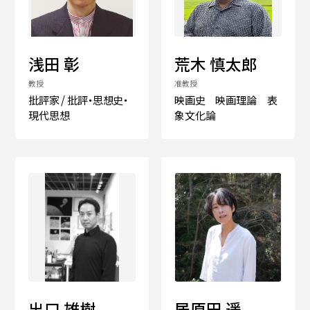
入試情報
浅田 彰
荒木 慎太郎
教授
准教授
批評家 / 批評・思想史・
映画史 映画理論 表
現代思想
象文化論
高校生・受験生の方
在学生の方
卒業生の方
企業の方
日本
English
한국어
出口 雄樹
居原田 遥