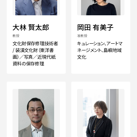
大林 賢太郎
岡田 有美子
教授
准教授
文化財保存修理技術者
キュレーション、アートマ
/ 装潢文化財（東洋書
ネージメント、島嶼地域
画）／写真／近現代紙
文化
資料の保存修理