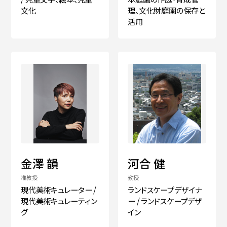
文化
理、文化財庭園の保存と
活用
金澤 韻
河合 健
准教授
教授
現代美術キュレーター /
ランドスケープデザイナ
現代美術キュレーティン
ー / ランドスケープデザ
グ
イン