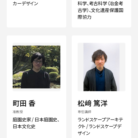
カーデザイン
科学、考古科学（冶金考
古学）、文化遺産保護国
際協力
町田 香
松﨑 篤洋
准教授
専任講師
庭園史家 / 日本庭園史、
ランドスケープアーキテ
日本文化史
クト / ランドスケープデ
ザイン