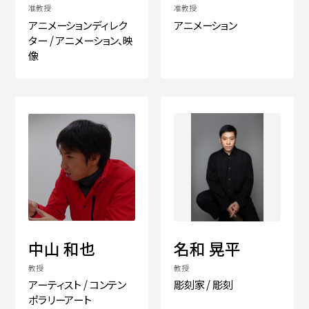
准教授
准教授
アニメーションディレク
アニメーション
ター / アニメーション、映
像
中山 和也
名和 晃平
教授
教授
アーティスト / コンテン
彫刻家 / 彫刻
ポラリーアート