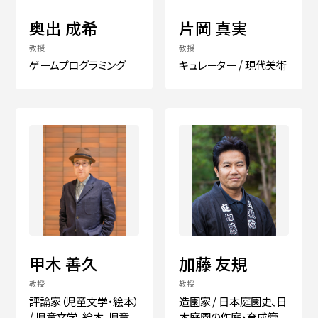
奥出 成希
片岡 真実
教授
教授
ゲームプログラミング
キュレーター / 現代美術
甲木 善久
加藤 友規
教授
教授
評論家（児童文学・絵本）
造園家 / 日本庭園史、日
/ 児童文学、絵本、児童
本庭園の作庭・育成管