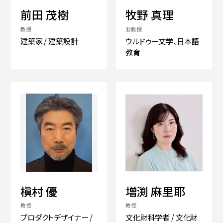
前田 茂樹
牧野 真理
教授
准教授
建築家 / 建築設計
ウルドゥー文学、日本語
教育
槇村 優
増渕 麻里耶
教授
教授
プロダクトデザイナー /
文化財科学者 / 文化財