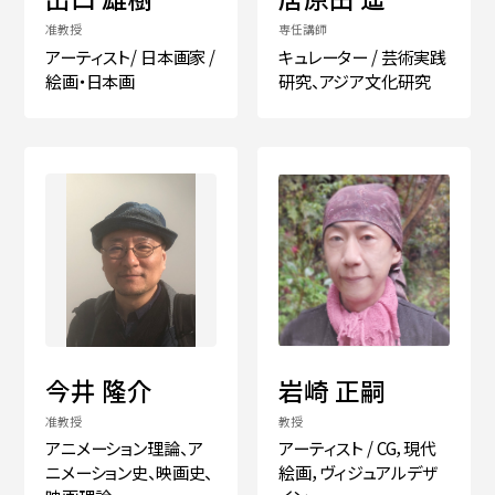
准教授
専任講師
アーティスト/ 日本画家 /
キュレーター / 芸術実践
简体字
繁体字
絵画・日本画
研究、アジア文化研究
通信教育部
今井 隆介
岩崎 正嗣
准教授
教授
アニメーション理論、ア
アーティスト / CG，現代
藝術学舎
（公開講座）
ニメーション史、映画史、
絵画，ヴィジュアルデザ