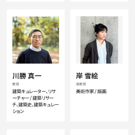
川勝 真一
岸 雪絵
教授
准教授
建築キュレーター、リサ
美術作家 / 版画
ーチャー / 建築リサー
チ、建築史、建築キュレー
ション