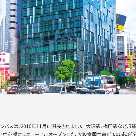
入試についてもっと知りたい
学準備
入試Q＆A
説明会・見学会
内
ンパスは、2010年11月に開設されました。大阪駅、梅田駅など、
ア中心部にリニューアルオープンした、大阪富国生命ビルの5階部