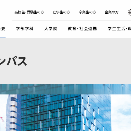
日本
English
한국어
简体字
繁体字
高校生・受験生の方
在学生の方
卒業生の方
企業の方
概要
学部学科
大学院
教育・社会連携
学生生活・
マンデイプロジェクト
社会実
ンパス
国際交流プログラム
京都芸
キャンパスイベント・カレンダー
学校法人瓜生山学園
外国人留学生・編入学・
海外帰国生徒向け試験
入
ガイドライン
交流協定・交換留学協定校
卒業展・大学院修了展
学園が目指すもの
外国人留学生入学試験
談・支援体制
海外事務所
学園祭（大瓜生山祭）
沿革
 テーマ選択型
海外帰国生徒入試
学生支援
ご寄付のお願い
関連組織
 テーマ選択型
編入学試験
ふるさと納税のご案内
組織図
テスト利用型1期
外国人留学生編入学試験
公式SNSアカウント
テスト利用型2期
大学院入学試験
プ