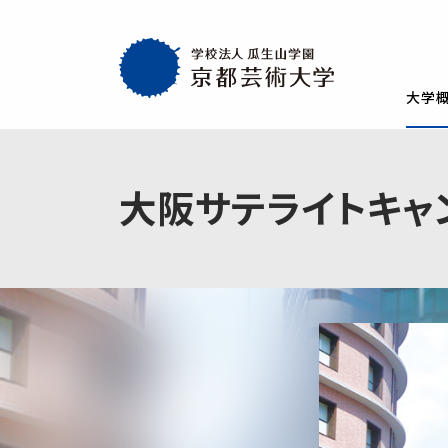
大学
大学概要
教育・社会連携
学生生活・就職
通学部
通学部
TOP
TOP
TOP
大阪サテライト
キャ
入試情報
TOP
京都芸術大学
就職・キャリア
学生生活
試験
創設者の想い
就職・キャリア支援
AIの基本方針・
学生会
入学試験一覧
一般選抜
建学の理念・使命・目的
就職実績
教員紹介
学生相
総合型選抜1期 体験授業型
総合型選抜3期
大学基本情報
卒業生紹介
情報公開
障がい
総合型選抜2期 体験授業型
総合型選抜4期
附属施設紹介
紀要
総合型選抜1期 探究プロセス型
大学入学共通
アクセスマップ
附置機関
総合型選抜2期 探究プロセス型
大学入学共通
学長・副学長メッセージ
環境宣言
総合型選抜3期 科目選択型
ポリシー
キャンパスマッ