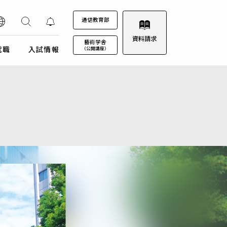
通信教育部
資料請求
藝術学舎
就職
入試情報
（公開講座）
装プロジェクト
ウルトラプロジェクト
通信教育部
通信教育部
通信教育部 入試情報はこちら
術劇場
芸術教養科目
試詳細
キャンパスカレンダー
ロゴマークについて
募集定員・アドミッションポリシー
キャンパスフォトツアー
学園歌
試験日程・会場
理事会
エントリー・出願
教職員募集
受験上及び修学上の配慮に関する事前相談
合格（エントリー）発表
入試結果データ