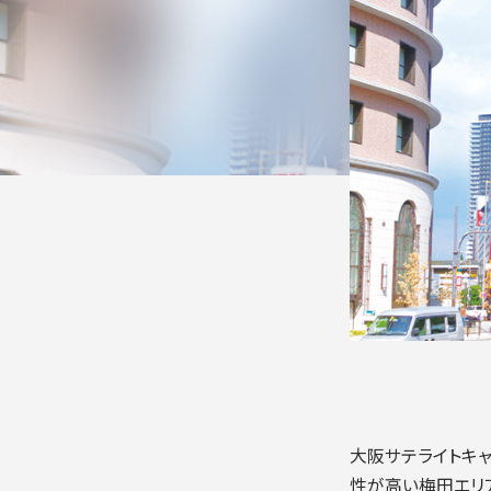
入学手続き
検定料・学費・諸費用
入学手続・入
奨学金
住まいのご案
大阪サテライトキャ
性が高い梅田エリ