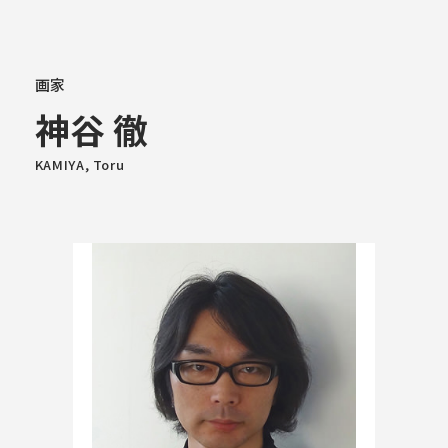
大学概要
画家
神谷 徹
学部学科
KAMIYA, Toru
大学院
教育・社会連携
学生生活・就職