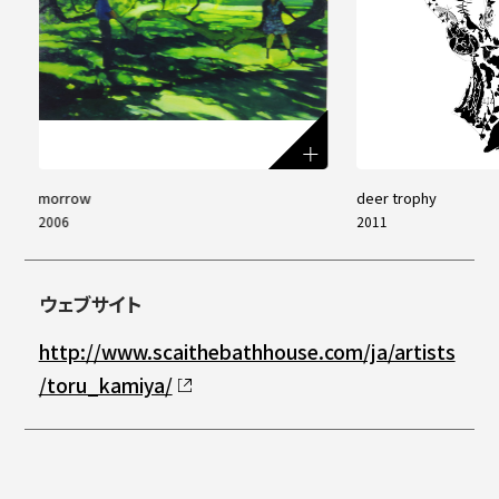
morrow
deer trophy
2006
2011
ウェブサイト
http://www.scaithebathhouse.com/ja/artists
/toru_kamiya/